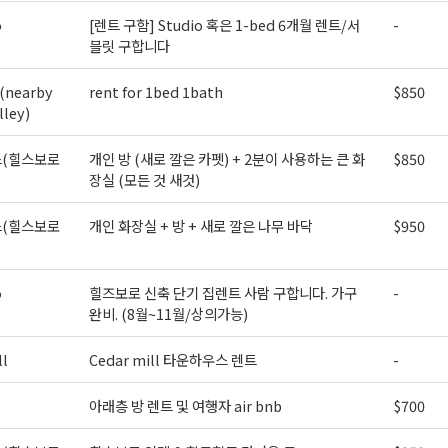
o
[렌트 구함] Studio 혹은 1-bed 6개월 렌트/서
-
블릿 구합니다
(nearby
rent for 1bed 1bath
$850
lley)
(힐스보로
개인 방 (새로 깔은 카펫) + 2분이 사용하는 큰 화
$850
장실 (모든 것 새것)
(힐스보로
개인 화장실 + 방 + 새로 깔은 나무 바닥
$950
o
힐즈보로 신축 단기 집렌트 사람 구합니다. 가구
-
완비. (8월~11월/상의가능)
ll
Cedar mill 타운하우스 렌트
-
아래층 방 렌트 및 여행자 air bnb
$700