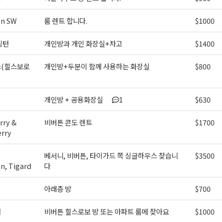
ame
on SW
룸 렌트 합니다.
$1000
싱턴
개인방과 개인 화장실+차고
$1400
ame
(힐스보로
개인방+두분이 함께 사용하는 화장실
$800
개인방 + 공용화장실
1
$630
g this form, you are consenting to receive KCR Media Group from: KCR Media Group, 23416
onds, WA, 98026, US, https://wowseattle.com. You can revoke your consent to receive email
 SafeUnsubscribe® link, found at the bottom of every email.
Emails are serviced by Constan
ry &
비버튼 콘도 렌트
$1700
Policy.
erry
오레곤K 뉴스레터 구독하기!
베서니, 비버튼, 타이가드 쪽 싱글하우스 찾습니
$3500
n, Tigard
다
아래층 방
$700
처
비버튼 힐스로보 방 또는 아파트 룸메 찾아요
$1000