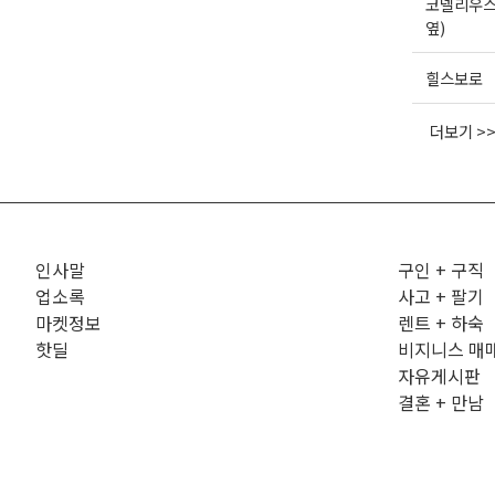
코넬리우스
옆)
힐스보로
더보기 >
인사말
구인 + 구직
업소록
사고 + 팔기
마켓정보
렌트 + 하숙
핫딜
비지니스 매
자유게시판
결혼 + 만남