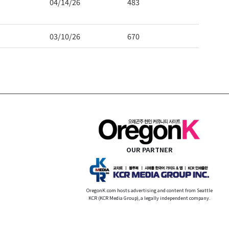
04/14/26
483
03/10/26
670
OUR PARTNER
OregonK.com hosts advertising and content from Seattle
KCR (KCR Media Group), a legally independent company.