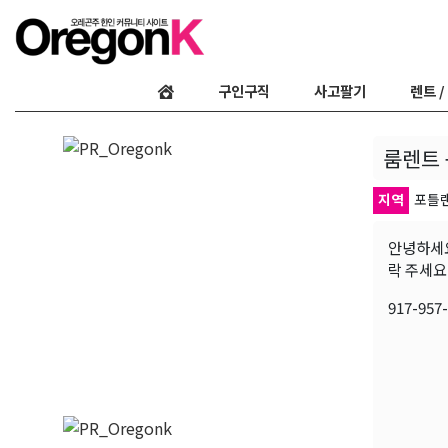
구인구직
사고팔기
렌트 /
룸렌트 
지역
포틀
안녕하세요
락 주세요
917-957