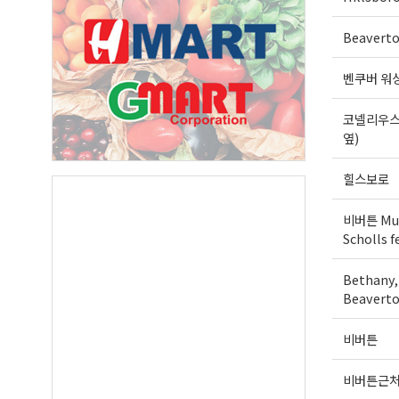
First N
Beavert
벤쿠버 워
Last N
코넬리우스
옆)
힐스보로
By submittin
Suite A, Edm
by using the
비버튼 Mur
Our Privacy 
Scholls f
Bethany,
Beaverto
비버튼
비버튼근