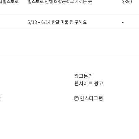
(힐스보로
힐스보로 인텔 & 항공학교 가까운 곳
$850
5/13 – 6/14 한달 머물 집 구해요
-
>
광고문의
웹사이트 광고
매
인스타그램