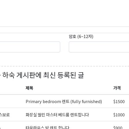
암호 (6~12자)
곤K 뉴스레터 구독
+ 하숙
게시판에 최신 등록된 글
레곤K 뉴스레터를 통해 다양한 로컬소식과 오레곤 한인 사회 정
제목
가격
있습니다.
Primary bedroom 렌트 (fully furnished)
$1500
스보로
화장실 딸린 마스터 베드룸 렌트합니다
$1000
o
타운하우스 방 렌트 합니다.
$900