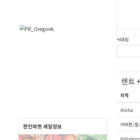
닉네임
오레
렌트 
매주 오
지역
보실수 
Email
Aloha
비버튼/힐
한인마켓 세일정보
Hillsbor