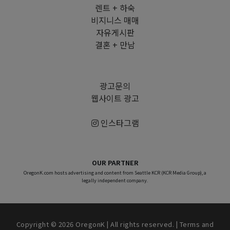
렌트 + 하숙
비지니스 매매
자유게시판
결혼 + 만남
광고문의
웹사이트 광고
인스타그램
OUR PARTNER
OregonK.com hosts advertising and content from Seattle KCR (KCR Media Group), a
legally independent company.
Copyright © 2026 OregonK | All rights reserved. |
Terms and