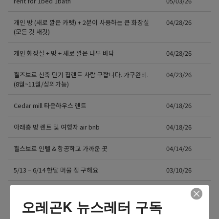
rent for 1bed 1bath
05/03/26
개인 방 (새로 깔은 카펫) + 2분이 사용하는 큰 화장실
04/28/26
(모든 것 새것)
개인 화장실 + 방 + 새로 깔은 나무 바닥
04/28/26
힐즈보로 신축 단기 집렌트 사람 구합니다. 가구완비.
04/23/26
(8월~11월/상의가능)
Cedar mill 타운하우스 렌트
04/18/26
아래층 방 렌트 및 여행자 air bnb
04/18/26
힐스보로 인텔 & 항공학교 가까운 곳
04/14/26
5/13 – 6/14 한달 머물 집 구해요
03/10/26
더보기 >>
오레곤K 뉴스레터 구독