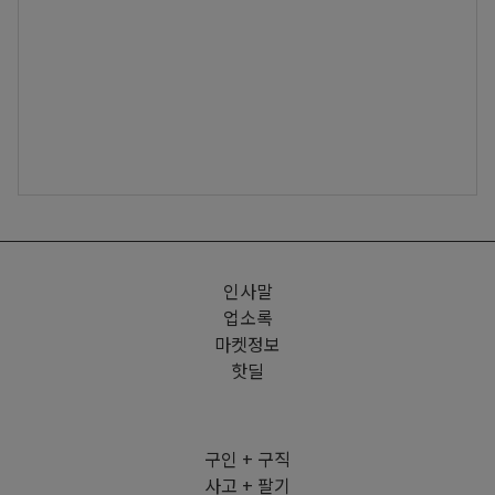
인사말
업소록
마켓정보
핫딜
구인 + 구직
사고 + 팔기