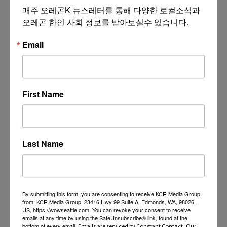
매주 오레곤K 뉴스레터를 통해 다양한 로컬소식과 
오레곤 한인 사회 정보를 받아보실수 있습니다.
Email
First Name
Last Name
By submitting this form, you are consenting to receive KCR Media Group
from: KCR Media Group, 23416 Hwy 99 Suite A, Edmonds, WA, 98026,
US, https://wowseattle.com. You can revoke your consent to receive
emails at any time by using the SafeUnsubscribe® link, found at the
bottom of every email.
Emails are serviced by Constant Contact.
Our