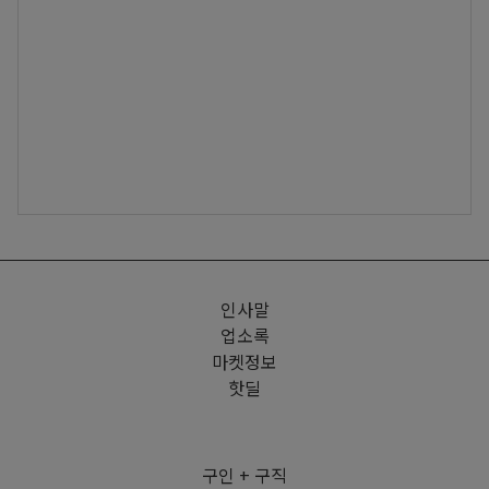
인사말
업소록
마켓정보
핫딜
구인 + 구직