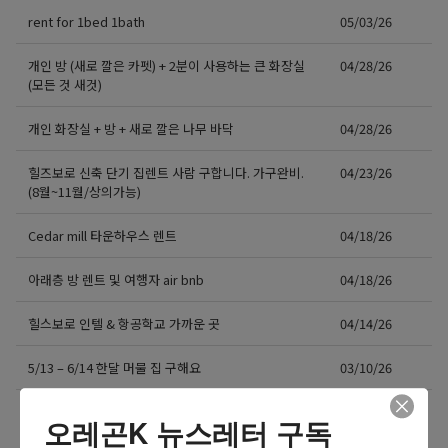
rent for 1bed 1bath
05/03/26
개인 방 (새로 깔은 카펫) + 2분이 사용하는 큰 화장실
04/28/26
(모든 것 새것)
개인 화장실 + 방 + 새로 깔은 나무 바닥
04/28/26
힐즈보로 신축 단기 집렌트 사람 구합니다. 가구완비.
04/23/26
(8월~11월/상의가능)
Cedar mill 타운하우스 렌트
04/18/26
아래층 방 렌트 및 여행자 air bnb
04/18/26
힐스보로 인텔 & 항공학교 가까운 곳
04/14/26
5/13 – 6/14 한달 머물 집 구해요
03/10/26
더보기 >>
오레곤K 뉴스레터 구독