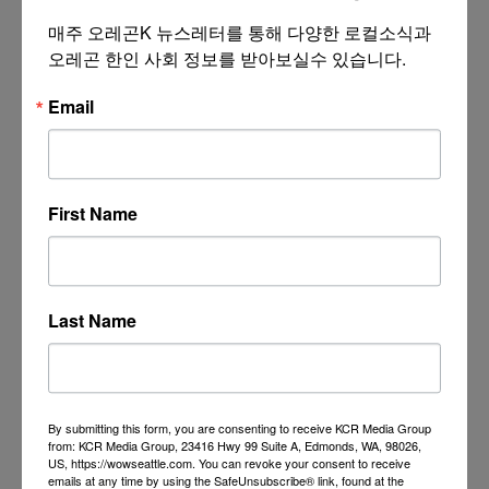
매주 오레곤K 뉴스레터를 통해 다양한 로컬소식과 
오레곤 한인 사회 정보를 받아보실수 있습니다.
Email
First Name
Last Name
By submitting this form, you are consenting to receive KCR Media Group
from: KCR Media Group, 23416 Hwy 99 Suite A, Edmonds, WA, 98026,
US, https://wowseattle.com. You can revoke your consent to receive
emails at any time by using the SafeUnsubscribe® link, found at the