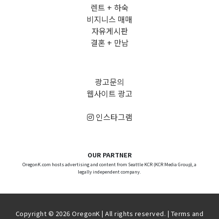
렌트 + 하숙
비지니스 매매
자유게시판
결혼 + 만남
광고문의
웹사이트 광고
인스타그램
OUR PARTNER
OregonK.com hosts advertising and content from Seattle KCR (KCR Media Group), a
legally independent company.
Copyright © 2026 OregonK | All rights reserved. |
Terms and