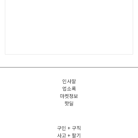
인사말
업소록
마켓정보
핫딜
구인 + 구직
사고 + 팔기