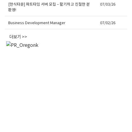
[한식타운] 파트타임 서버 모집 – 활기차고 친절한 분
07/03/26
환영!
First Name
Business Development Manager
07/02/26
더보기 >>
Last Name
By submitting this form, you are consenting to receive KCR Media Group
from: KCR Media Group, 23416 Hwy 99 Suite A, Edmonds, WA, 98026,
US, https://wowseattle.com. You can revoke your consent to receive
emails at any time by using the SafeUnsubscribe® link, found at the
bottom of every email.
Emails are serviced by Constant Contact.
Our
Privacy Policy.
오레곤K 뉴스레터 구독하기!