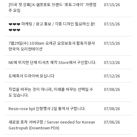
[미국 첫 상륙] K-셀프포토 브랜드 ‘포토그레이’ 가맹점
07/15/26
주 모집
❤️❤️❤️ 마케팅 / 광고 홍보 / 각종 디자인 필요하신 분!
07/15/26
❤️❤️❤️
7월29일(수) 10:00am 오레곤 요양보호사 활동지원사
07/15/26
한국어 오리엔테이션
NE에 위치한 단체 티셔츠 제작 Store에서 구인합니다.
07/13/26
도매회사 드라이버 모십니다
07/12/26
오레곤K 뉴스레터 구독
직업을 바꾸는 것이 아니라, 미래를 바꾸는 선택일 수
07/08/26
도 있습니다.
매주 오레곤K 뉴스레터를 통해 다양한 로컬소식과 
오레곤 한인 사회 정보를 받아보실수 있습니다.
Resin rose bjd 인형행사 2일 통역사 구합니다.
07/08/26
Email
새로운 포차 서버구함 / Server needed for Korean
07/06/26
Gastropub (Downtown PDX)