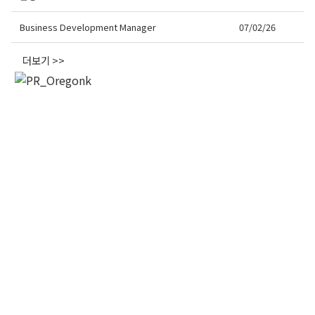
오레곤K 뉴스레터 구독
Business Development Manager
07/02/26
더보기 >>
매주 오레곤K 뉴스레터를 통해 다양한 로컬소식과 
오레곤 한인 사회 정보를 받아보실수 있습니다.
Email
First Name
Last Name