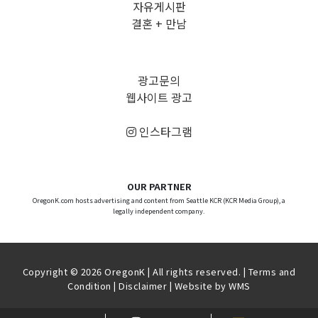
자유게시판
결혼 + 만남
광고문의
웹사이트 광고
인스타그램
OUR PARTNER
OregonK.com hosts advertising and content from Seattle KCR (KCR Media Group), a
legally independent company.
Copyright © 2026 OregonK | All rights reserved. |
Terms and
Condition
|
Disclaimer
| Website by
WMS