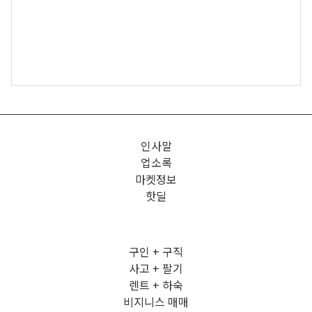
인사말
업소록
마켓정보
핫딜
구인 + 구직
사고 + 팔기
렌트 + 하숙
비지니스 매매