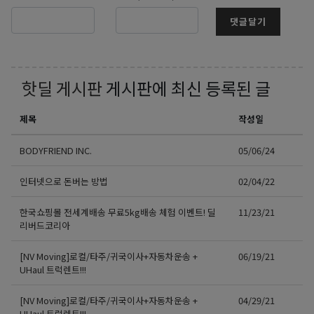
댓글달기
핫딜 게시판
게시판에 최신 등록된 글
제목
작성일
BODYFRIEND INC.
05/06/24
인터넷으로 돈버는 방법
02/04/22
한국쇼핑몰 전세계배송 무료5kg배송 체험 이벤트! 딜
11/23/21
리버드코리아
[NV Moving]로컬/타주/귀국이사+자동차운송 +
06/19/21
UHaul 트럭렌트!!!
[NV Moving]로컬/타주/귀국이사+자동차운송 +
04/29/21
UHaul 트럭렌트!!!