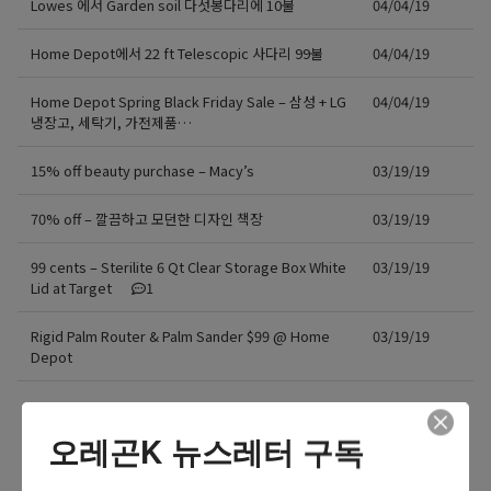
Lowes 에서 Garden soil 다섯봉다리에 10불
04/04/19
Home Depot에서 22 ft Telescopic 사다리 99불
04/04/19
Home Depot Spring Black Friday Sale – 삼성 + LG
04/04/19
냉장고, 세탁기, 가전제품…
15% off beauty purchase – Macy’s
03/19/19
70% off – 깔끔하고 모던한 디자인 책장
03/19/19
99 cents – Sterilite 6 Qt Clear Storage Box White
03/19/19
Lid at Target
1
Rigid Palm Router & Palm Sander $99 @ Home
03/19/19
Depot
더보기 >>
오레곤K 뉴스레터 구독