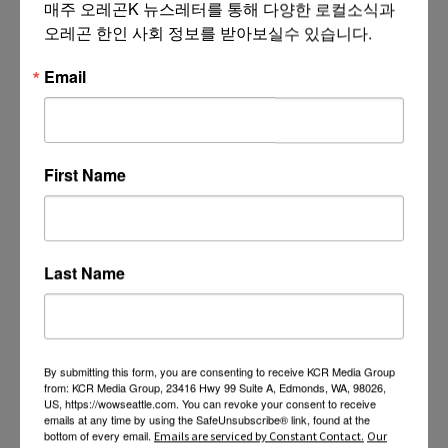
매주 오레곤K 뉴스레터를 통해 다양한 로컬소식과 
오레곤 한인 사회 정보를 받아보실수 있습니다.
Email
First Name
Last Name
By submitting this form, you are consenting to receive KCR Media Group
from: KCR Media Group, 23416 Hwy 99 Suite A, Edmonds, WA, 98026,
US, https://wowseattle.com. You can revoke your consent to receive
emails at any time by using the SafeUnsubscribe® link, found at the
bottom of every email.
Emails are serviced by Constant Contact.
Our