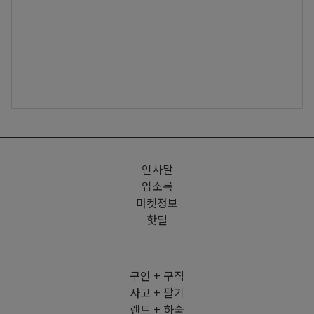
인사말
업소록
마켓정보
핫딜
구인 + 구직
사고 + 팔기
렌트 + 하숙