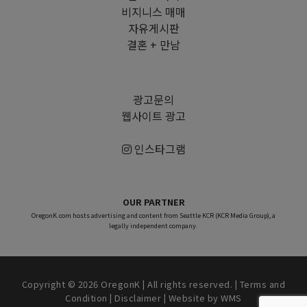
비지니스 매매
자유게시판
결혼 + 만남
광고문의
웹사이트 광고
인스타그램
OUR PARTNER
OregonK.com hosts advertising and content from Seattle KCR (KCR Media Group), a
legally independent company.
Copyright © 2026 OregonK | All rights reserved. |
Terms and
Condition
|
Disclaimer
| Website by
WMS