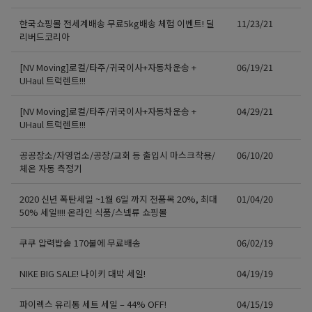
한국쇼핑몰 전세계배송 무료5kg배송 체험 이벤트! 딜
11/23/21
리버드코리아
[NV Moving]로컬/타주/귀국이사+자동차운송 +
06/19/21
UHaul 트럭렌트!!!
[NV Moving]로컬/타주/귀국이사+자동차운송 +
04/29/21
UHaul 트럭렌트!!!
공공장소/자영업소/공장/교회 등 출입시 마스크착용/
06/10/20
체온 자동 측정기
2020 신년 폭탄세일 ~1월 6일 까지 전품목 20%, 최대
01/04/20
50% 세일!!!! 온라인 식품/스넼류 쇼핑몰
쿠쿠 압력밥솥 170불에 무료배송
06/02/19
NIKE BIG SALE! 나이키 대박 세일!
04/19/19
파이렉스 유리통 세트 세일 – 44% OFF!
04/15/19