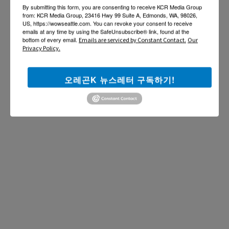
By submitting this form, you are consenting to receive KCR Media Group
from: KCR Media Group, 23416 Hwy 99 Suite A, Edmonds, WA, 98026,
US, https://wowseattle.com. You can revoke your consent to receive
emails at any time by using the SafeUnsubscribe® link, found at the
bottom of every email.
Emails are serviced by Constant Contact.
Our
Privacy Policy.
오레곤K 뉴스레터 구독하기!