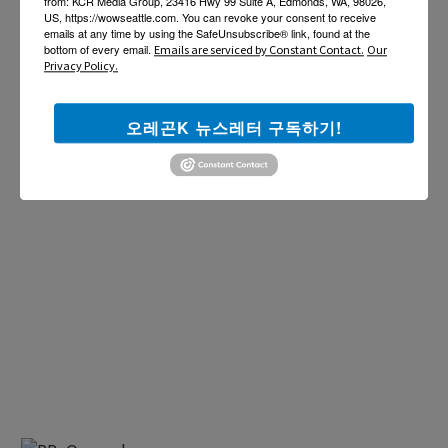
from: KCR Media Group, 23416 Hwy 99 Suite A, Edmonds, WA, 98026,
US, https://wowseattle.com. You can revoke your consent to receive
emails at any time by using the SafeUnsubscribe® link, found at the
bottom of every email.
Emails are serviced by Constant Contact.
Our
Privacy Policy.
오레곤K 뉴스레터 구독하기!