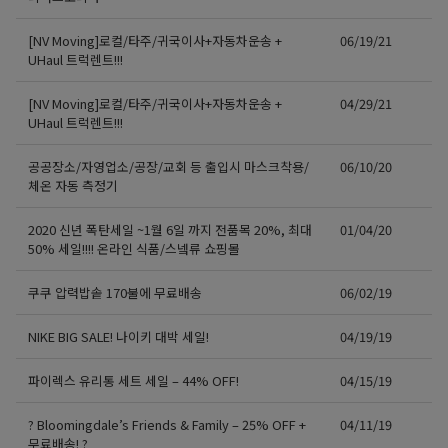
[NV Moving]로컬/타주/귀국이사+자동차운송 +
06/19/21
UHaul 트럭렌트!!!
[NV Moving]로컬/타주/귀국이사+자동차운송 +
04/29/21
UHaul 트럭렌트!!!
공공장소/자영업소/공장/교회 등 출입시 마스크착용/
06/10/20
체온 자동 측정기
2020 신년 폭탄세일 ~1월 6일 까지 전품목 20%, 최대
01/04/20
50% 세일!!!! 온라인 식품/스넼류 쇼핑몰
쿠쿠 압력밥솥 170불에 무료배송
06/02/19
NIKE BIG SALE! 나이키 대박 세일!
04/19/19
파이렉스 유리통 세트 세일 – 44% OFF!
04/15/19
? Bloomingdale’s Friends & Family – 25% OFF +
04/11/19
무료배송! ?