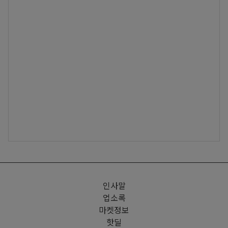
인사말
업소록
마켓정보
핫딜