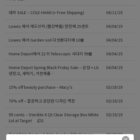
대박 SALE – COLE HAAN (+ Free Shipping)
04/11/19
Lowes 에서 레드브릭 (빨강벽돌) 한장에 25센트
04/04/19
Lowes 에서 Garden soil 다섯봉다리에 10불
04/04/19
Home Depot에서 22 ft Telescopic 사다리 99불
04/04/19
Home Depot Spring Black Friday Sale – 삼성 + LG
04/04/19
냉장고, 세탁기, 가전제품…
15% off beauty purchase – Macy’s
03/19/19
70% off – 깔끔하고 모던한 디자인 책장
03/19/19
99 cents – Sterilite 6 Qt Clear Storage Box White
03/19/19
Lid at Target
1
Rigid Palm Router & Palm Sander $99 @ Home
03/19/19