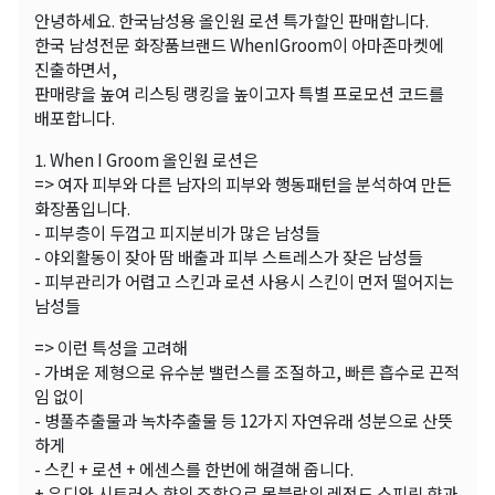
안녕하세요. 한국남성용 올인원 로션 특가할인 판매합니다.
한국 남성전문 화장품브랜드 WhenIGroom이 아마존마켓에
진출하면서,
판매량을 높여 리스팅 랭킹을 높이고자 특별 프로모션 코드를
배포합니다.
1. When I Groom 올인원 로션은
=> 여자 피부와 다른 남자의 피부와 행동패턴을 분석하여 만든
화장품입니다.
- 피부층이 두껍고 피지분비가 많은 남성들
- 야외활동이 잦아 땀 배출과 피부 스트레스가 잦은 남성들
- 피부관리가 어렵고 스킨과 로션 사용시 스킨이 먼저 떨어지는
남성들
=> 이런 특성을 고려해
- 가벼운 제형으로 유수분 밸런스를 조절하고, 빠른 흡수로 끈적
임 없이
- 병풀추출물과 녹차추출물 등 12가지 자연유래 성분으로 산뜻
하게
- 스킨 + 로션 + 에센스를 한번에 해결해 줍니다.
+ 우디와 시트러스 향의 조합으로 몽블랑의 레전드 스피릿 향과