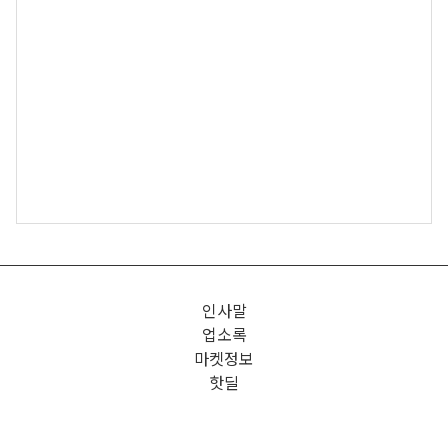
인사말
업소록
마켓정보
핫딜