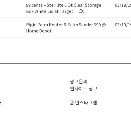
99 cents – Sterilite 6 Qt Clear Storage
03/19/1
Box White Lid at Target
1
Rigid Palm Router & Palm Sander $99 @
03/19/1
Home Depot
>
광고문의
웹사이트 광고
매
인스타그램