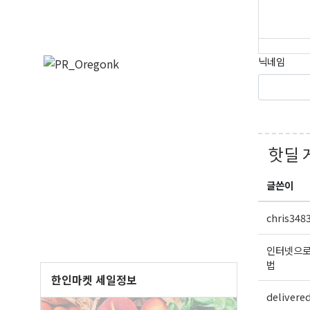
닉네임
핫딜 
글쓴이
chris348
인터넷으로
법
한인마켓 세일정보
delivere