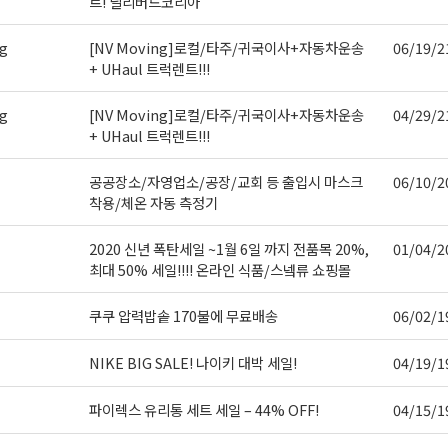
트! 딜리버드코리아
g
[NV Moving]로컬/타주/귀국이사+자동차운송
06/19/2
+ UHaul 트럭렌트!!!
g
[NV Moving]로컬/타주/귀국이사+자동차운송
04/29/2
+ UHaul 트럭렌트!!!
공공장소/자영업소/공장/교회 등 출입시 마스크
06/10/2
착용/체온 자동 측정기
2020 신년 폭탄세일 ~1월 6일 까지 전품목 20%,
01/04/2
최대 50% 세일!!!! 온라인 식품/스넼류 쇼핑몰
쿠쿠 압력밥솥 170불에 무료배송
06/02/1
NIKE BIG SALE! 나이키 대박 세일!
04/19/1
파이렉스 유리통 세트 세일 – 44% OFF!
04/15/1