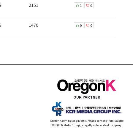
9
2151
1
0
9
1470
0
0
OUR PARTNER
OregonK.com hosts advertising and content from Seattle
KCR (KCR Media Group), a legally independent company.