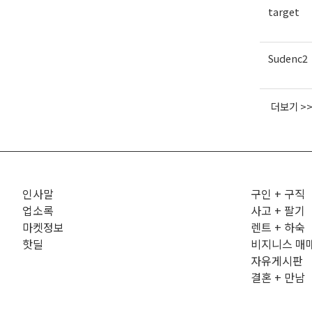
target
Sudenc2
더보기 >
인사말
구인 + 구직
업소록
사고 + 팔기
마켓정보
렌트 + 하숙
핫딜
비지니스 매
자유게시판
결혼 + 만남