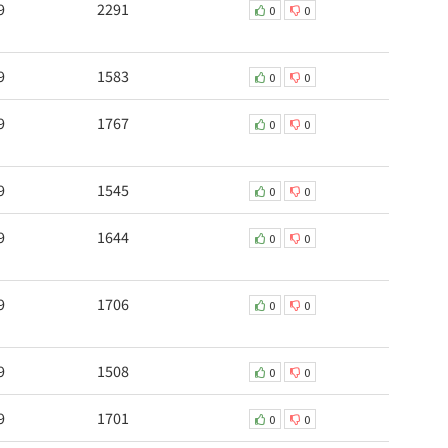
9
2291
0
0
9
1583
0
0
9
1767
0
0
9
1545
0
0
9
1644
0
0
9
1706
0
0
9
1508
0
0
9
1701
0
0