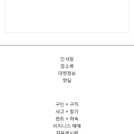
인사말
업소록
마켓정보
핫딜
구인 + 구직
사고 + 팔기
렌트 + 하숙
비지니스 매매
자유게시판