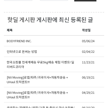
핫딜 게시판
게시판에 최신 등록된 글
제목
작성일
BODYFRIEND INC.
05/06/24
인터넷으로 돈버는 방법
02/04/22
한국쇼핑몰 전세계배송 무료5kg배송 체험 이벤트! 딜
11/23/21
리버드코리아
[NV Moving]로컬/타주/귀국이사+자동차운송 +
06/19/21
UHaul 트럭렌트!!!
[NV Moving]로컬/타주/귀국이사+자동차운송 +
04/29/21
UHaul 트럭렌트!!!
공공장소/자영업소/공장/교회 등 출입시 마스크착용/
06/10/20