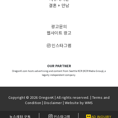
결혼 + 만남
광고문의
웹사이트 광고
인스타그램
OUR PARTNER
OregonK.com hosts advertising and content from Seattle KCR (KCR Media Group), a
legally independent company.
Copyright © 2026 OregonK | All rights reserved. |
Terms and
Condition
|
Disclaimer
| Website by
WMS
뉴스레터 구독
인스타그램
AD INQUIRY