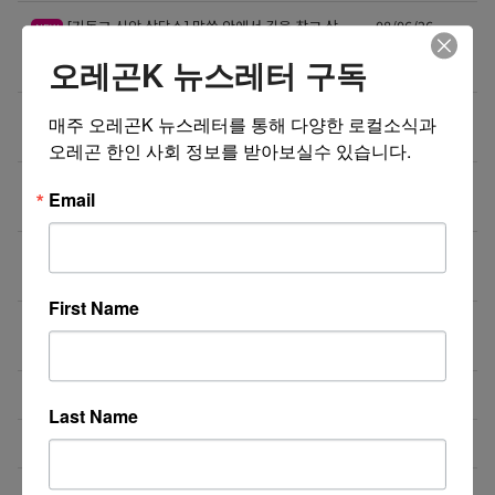
[기독교 신앙 상담소] 말씀 안에서 길을 찾고 상
08/06/26
NEW
담으로 다시 서는 우리, 주인섭 목회상담사가 함께 기
오레곤K 뉴스레터 구독
도하며 돕겠습니다.
[김삼수 부동산] 부동산 매매 전반에 대한 정확한
08/06/26
NEW
매주 오레곤K 뉴스레터를 통해 다양한 로컬소식과 
정보! 전문적인 지식과 경험!
오레곤 한인 사회 정보를 받아보실수 있습니다.
공적부조 우려 시 최대 25만 달러 보증금? 영주
08/06/26
NEW
Email
권 심사의 새로운 변수
미국 출퇴근길, 아직도 촌스러운 보냉백 따로 들
08/06/26
NEW
고 다니시나요?🥗
First Name
미국 입국 시 현금 신고, 가족 합산 1만 달러가 기준입
08/05/26
니다.
즐거운 여행운(213-388-4141)
08/04/26
Last Name
비즈니스 웹사이트 제작 프로모션 ($300부터~)
08/04/26
지역 경찰까지 확대되는 이민 단속… 287(g) 프로그램
08/04/26