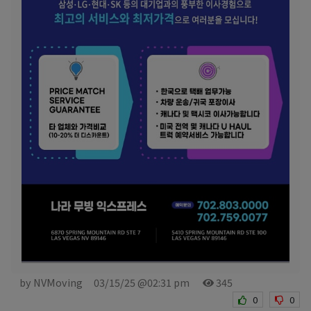
by NVMoving
03/15/25 @02:31 pm
345
0
0