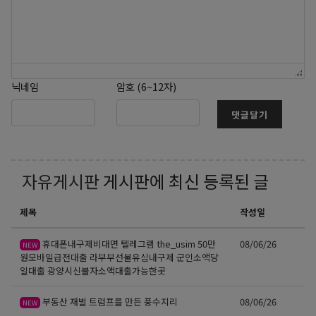
닉네임
암호 (6~12자)
댓글달기
자유게시판
게시판에 최신 등록된 글
제목
작성일
휴대폰내구제비대면 텔레그램 the_usim 50만
08/06/26
NEW
원모바일급전대출 라부부선불유심내구제 군인소액당
일대출 광양시신불자소액대출가능한곳
부동산 재벌 트럼프를 만든 풍수지리
08/06/26
NEW