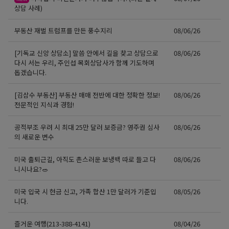
상담 사례)
부동산 재벌 트럼프를 만든 풍수지리
08/06/26
[기독교 신앙 상담소] 말씀 안에서 길을 찾고 상담으로
08/06/26
다시 서는 우리, 주인섭 목회상담사가 함께 기도하며
돕겠습니다.
[김삼수 부동산] 부동산 매매 전반에 대한 정확한 정보!
08/06/26
전문적인 지식과 경험!
공적부조 우려 시 최대 25만 달러 보증금? 영주권 심사
08/06/26
의 새로운 변수
미국 출퇴근길, 아직도 촌스러운 보냉백 따로 들고 다
08/06/26
니시나요?🥗
미국 입국 시 현금 신고, 가족 합산 1만 달러가 기준입
08/05/26
니다.
즐거운 여행(213-388-4141)
08/04/26