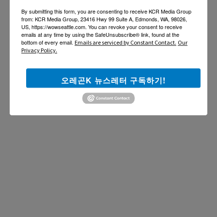
By submitting this form, you are consenting to receive KCR Media Group
from: KCR Media Group, 23416 Hwy 99 Suite A, Edmonds, WA, 98026,
US, https://wowseattle.com. You can revoke your consent to receive
emails at any time by using the SafeUnsubscribe® link, found at the
bottom of every email.
Emails are serviced by Constant Contact.
Our
Privacy Policy.
오레곤K 뉴스레터 구독하기!