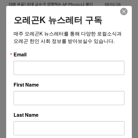
[8월 무료] 공대 교수가 설명하는 AP Physics1 물리
08/01/26
온라인 강의
오레곤K 뉴스레터 구독
미국 전역 한국식 바닥난방 시공 차콜온돌
08/01/26
매주 오레곤K 뉴스레터를 통해 다양한 로컬소식과 
더보기 >>
오레곤 한인 사회 정보를 받아보실수 있습니다.
Email
First Name
Last Name