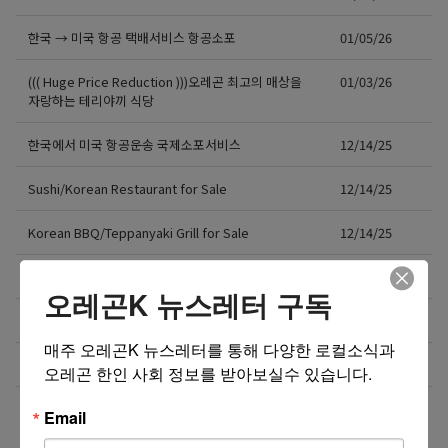
한국 → 미국 항공 택배서비스 항공소포
01/05/26
((( Huge Price Reduction )))오레곤 최고의 매상을
01/03/26
자랑하는 테리야끼 식당
한국에서 미국 항공운송 국제소포서비스
12/14/25
Sushi/Korean Restaurant for Sale
12/14/25
Korean BBQ/Teppanyaki Grill for Sale
12/14/25
저렴한 랜트와 매상 좋은 테리야끼 식당 매매
12/11/25
오레곤K 뉴스레터 구독
카페/식당 매매 및 리스
12/03/25
매주 오레곤K 뉴스레터를 통해 다양한 로컬소식과 
깨끗하고 분위기 좋은 일식당 매매합니다.
11/24/25
오레곤 한인 사회 정보를 받아보실수 있습니다.
워싱턴주 레이시에 위치한 Metro by T-Mobile 매매합
10/21/25
Email
니다.