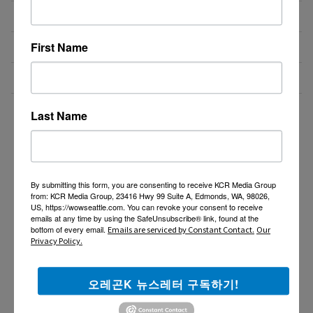
알라스카 식당렌트
10/10/25
First Name
테리야끼 식당 매매
10/07/25
식당매매
10/03/25
더보기 >>
Last Name
By submitting this form, you are consenting to receive KCR Media Group
from: KCR Media Group, 23416 Hwy 99 Suite A, Edmonds, WA, 98026,
US, https://wowseattle.com. You can revoke your consent to receive
emails at any time by using the SafeUnsubscribe® link, found at the
bottom of every email.
Emails are serviced by Constant Contact.
Our
Privacy Policy.
오레곤K 뉴스레터 구독하기!