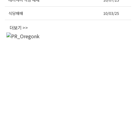
오레곤K 뉴스레터 구독
식당매매
10/03/25
더보기 >>
매주 오레곤K 뉴스레터를 통해 다양한 로컬소식과 
오레곤 한인 사회 정보를 받아보실수 있습니다.
Email
First Name
Last Name