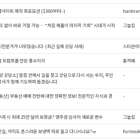
ame
사이트 제작 프로모션 ($300부터~)
hanbra
FE 없이 바로 거절 가능… “처음 제출이 마지막 기회” 시대가 시작
그늘집
g this form, you are consenting to receive KCR Media Group from: KCR Media Group, 23416
전문가가 너무많습니다. (최근 실제 상담 사례)
스티븐아
onds, WA, 98026, US, https://wowseattle.com. You can revoke your consent to receive email
 SafeUnsubscribe® link, found at the bottom of every email.
Emails are serviced by Constan
Policy.
벌 트럼프를 만든 풍수지리
홍카페
앙 상담소] 말씀 안에서 길을 찾고 상담으로 다시 서는 우리, 주인
-
오레곤K 뉴스레터 구독하기!
담사가 함께 기도하며 돕겠습니다.
동산] 부동산 매매 전반에 대한 정확한 정보! 전문적인 지식과 경
-
려 시 최대 25만 달러 보증금? 영주권 심사의 새로운 변수
그늘집
길, 아직도 촌스러운 보냉백 따로 들고 다니시나요?🥗
formodo