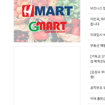
Last N
비즈니스 웹
이민국, R
됩니다.
By submittin
미국입시 비
Suite A, Edm
by using the
Our Privacy 
부동산 재
[기독교 신
섭 목회상
[김삼수 부
험!
공적부조 우
미국 출퇴근