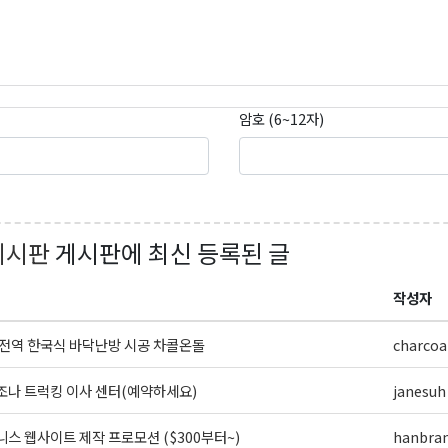
암호 (6~12자)
곤K 뉴스레터 구독
레곤K 뉴스레터를 통해 다양한 로컬소식과 오레곤 한인 사회 정
있습니다.
게시판
게시판에 최신 등록된 글
작성자
전역 한국식 바닥난방 시공 차콜온돌
charcoa
ame
나 트럭킹 이사 센터(예약하세요)
janesuh
스 웹사이트 제작 프로모션 ($300부터~)
hanbra