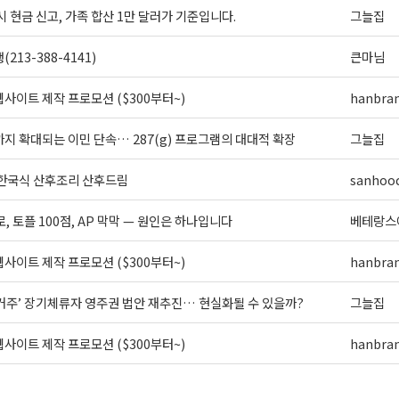
시 현금 신고, 가족 합산 1만 달러가 기준입니다.
그늘집
213-388-4141)
큰마님
사이트 제작 프로모션 ($300부터~)
hanbra
지 확대되는 이민 단속… 287(g) 프로그램의 대대적 확장
그늘집
 한국식 산후조리 산후드림
sanhoo
로, 토플 100점, AP 막막 — 원인은 하나입니다
베테랑스
사이트 제작 프로모션 ($300부터~)
hanbra
 거주’ 장기체류자 영주권 법안 재추진… 현실화될 수 있을까?
그늘집
사이트 제작 프로모션 ($300부터~)
hanbra
>