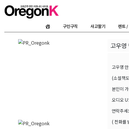
구인구직
사고팔기
렌트 /
고우영 
고우영 만화
(소설책도
본인이 가
오디오 U
연락주세요. 
( 전화를