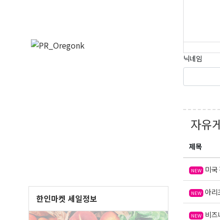
닉네임
오레
매주 오
보실수 
자유
Email
제목
미국 
NEW
First N
아리조
NEW
한인마켓 세일정보
비즈니
NEW