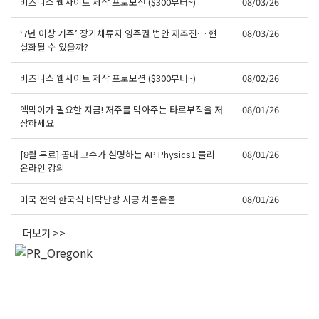
비즈니스 웹사이트 제작 프로모션 ($300부터~)
08/03/26
‘7년 이상 거주’ 장기체류자 영주권 법안 재추진… 현
08/03/26
실화될 수 있을까?
비즈니스 웹사이트 제작 프로모션 ($300부터~)
08/02/26
액막이가 필요한 지금! 저주를 막아주는 타로부적을 저
08/01/26
오레곤K 뉴스레터 구독
장하세요
매주 오레곤K 뉴스레터를 통해 다양한 로컬소식과 
[8월 무료] 공대 교수가 설명하는 AP Physics1 물리
08/01/26
오레곤 한인 사회 정보를 받아보실수 있습니다.
온라인 강의
Email
미국 전역 한국식 바닥난방 시공 차콜온돌
08/01/26
더보기 >>
First Name