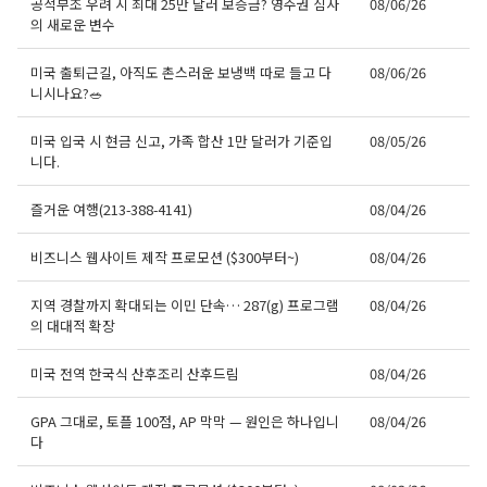
공적부조 우려 시 최대 25만 달러 보증금? 영주권 심사
08/06/26
의 새로운 변수
미국 출퇴근길, 아직도 촌스러운 보냉백 따로 들고 다
08/06/26
니시나요?🥗
미국 입국 시 현금 신고, 가족 합산 1만 달러가 기준입
08/05/26
니다.
즐거운 여행(213-388-4141)
08/04/26
비즈니스 웹사이트 제작 프로모션 ($300부터~)
08/04/26
지역 경찰까지 확대되는 이민 단속… 287(g) 프로그램
08/04/26
의 대대적 확장
미국 전역 한국식 산후조리 산후드림
08/04/26
GPA 그대로, 토플 100점, AP 막막 — 원인은 하나입니
08/04/26
다