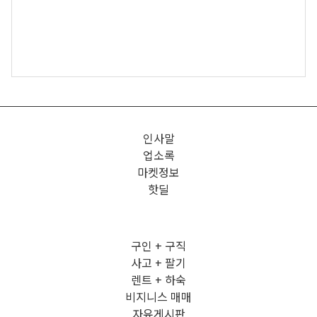
인사말
업소록
마켓정보
핫딜
구인 + 구직
사고 + 팔기
렌트 + 하숙
비지니스 매매
자유게시판