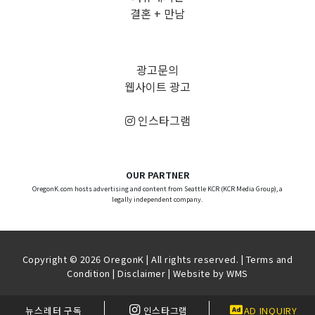
결혼 + 만남
광고문의
웹사이트 광고
인스타그램
OUR PARTNER
OregonK.com hosts advertising and content from Seattle KCR (KCR Media Group), a
legally independent company.
Copyright © 2026 OregonK | All rights reserved. |
Terms and
Condition
|
Disclaimer
| Website by
WMS
뉴스레터 구독
인스타그램
AD INQUIRY