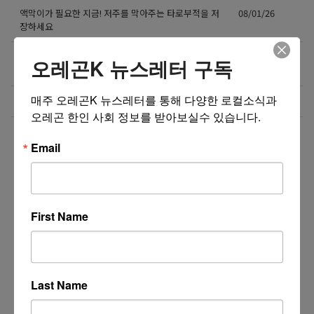
액막이가 필요한 지금! 저주를 막아주는 타로부적을 저
08/01/26
장하세요
[8월 무료] 공대 교수가 설명하는 AP Physics1 물리
08/01/26
오레곤K 뉴스레터 구독
온라인 강의
매주 오레곤K 뉴스레터를 통해 다양한 로컬소식과 
미국 전역 한국식 바닥난방 시공 차콜온돌
08/01/26
오레곤 한인 사회 정보를 받아보실수 있습니다.
더보기 >>
Email
First Name
Last Name