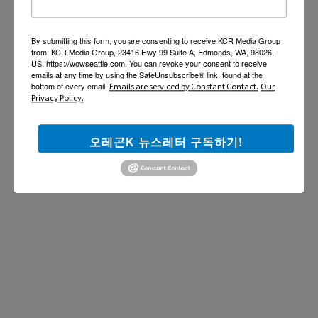
By submitting this form, you are consenting to receive KCR Media Group
from: KCR Media Group, 23416 Hwy 99 Suite A, Edmonds, WA, 98026,
US, https://wowseattle.com. You can revoke your consent to receive
emails at any time by using the SafeUnsubscribe® link, found at the
bottom of every email.
Emails are serviced by Constant Contact.
Our
Privacy Policy.
오레곤K 뉴스레터 구독하기!