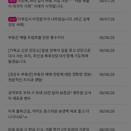
이민국, RFE 없이 바로 거절 가능… “처음 제출
08/07/26
NEW
이 마지막 기회” 시대가 시작됩니다.
미국입시 비전문가가 너무많습니다. (최근 실제
08/07/26
NEW
상담 사례)
부동산 재벌 트럼프를 만든 풍수지리
08/06/26
[기독교 신앙 상담소] 말씀 안에서 길을 찾고 상담으로
08/06/26
다시 서는 우리, 주인섭 목회상담사가 함께 기도하며
돕겠습니다.
[김삼수 부동산] 부동산 매매 전반에 대한 정확한 정보!
08/06/26
전문적인 지식과 경험!
공적부조 우려 시 최대 25만 달러 보증금? 영주권 심사
08/06/26
의 새로운 변수
미국 출퇴근길, 아직도 촌스러운 보냉백 따로 들고 다
08/06/26
니시나요?🥗
미국 입국 시 현금 신고, 가족 합산 1만 달러가 기준입
08/05/26