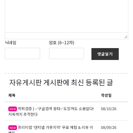
닉네임
암호 (6~12자)
댓글달기
자유게시판
게시판에 최신 등록된 글
제목
작성일
먹튀검증 | ✅구글검색 꽁타✅도망쳐도 소용없다!
08/10/26
NEW
지옥까지 추적한다
프리미엄 ‘덴티넬 가루치약’ 무료 체험 & 리뷰 이
08/09/26
NEW
벤트