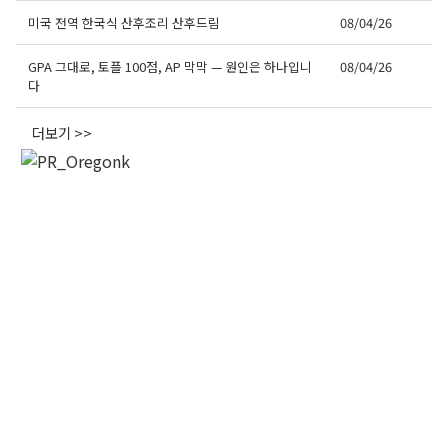
미국 전역 한국식 산후조리 산후드림
08/04/26
First Name
GPA 그대로, 토플 100점, AP 막막 — 원인은 하나입니
08/04/26
다
더보기 >>
Last Name
By submitting this form, you are consenting to receive KCR Media Group
from: KCR Media Group, 23416 Hwy 99 Suite A, Edmonds, WA, 98026,
US, https://wowseattle.com. You can revoke your consent to receive
emails at any time by using the SafeUnsubscribe® link, found at the
bottom of every email.
Emails are serviced by Constant Contact.
Our
Privacy Policy.
오레곤K 뉴스레터 구독하기!