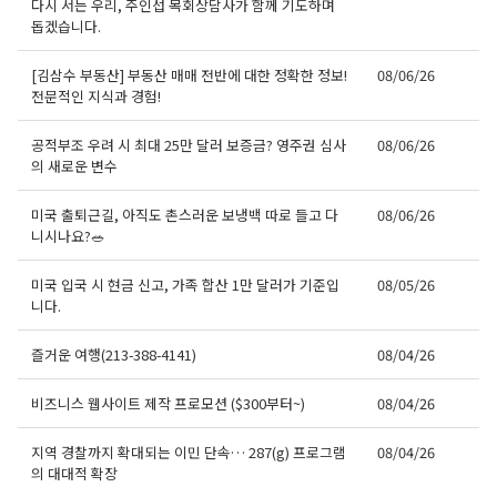
다시 서는 우리, 주인섭 목회상담사가 함께 기도하며
돕겠습니다.
[김삼수 부동산] 부동산 매매 전반에 대한 정확한 정보!
08/06/26
전문적인 지식과 경험!
공적부조 우려 시 최대 25만 달러 보증금? 영주권 심사
08/06/26
의 새로운 변수
미국 출퇴근길, 아직도 촌스러운 보냉백 따로 들고 다
08/06/26
니시나요?🥗
미국 입국 시 현금 신고, 가족 합산 1만 달러가 기준입
08/05/26
니다.
오레곤K 뉴스레터 구독
즐거운 여행(213-388-4141)
08/04/26
매주 오레곤K 뉴스레터를 통해 다양한 로컬소식과 
오레곤 한인 사회 정보를 받아보실수 있습니다.
비즈니스 웹사이트 제작 프로모션 ($300부터~)
08/04/26
Email
지역 경찰까지 확대되는 이민 단속… 287(g) 프로그램
08/04/26
의 대대적 확장