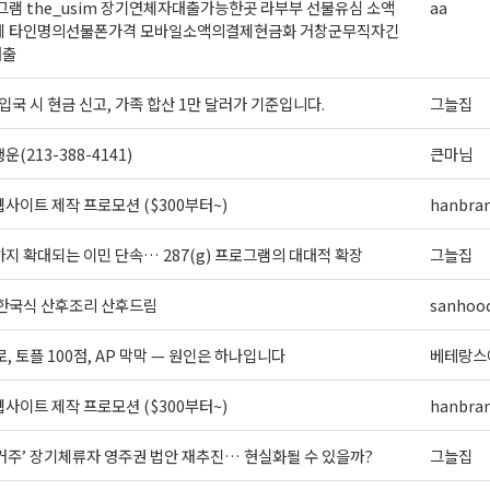
램 the_usim 장기연체자대출가능한곳 라부부 선불유심 소액
aa
제 타인명의선불폰가격 모바일소액의결제현금화 거창군무직자긴
대출
입국 시 현금 신고, 가족 합산 1만 달러가 기준입니다.
그늘집
(213-388-4141)
큰마님
사이트 제작 프로모션 ($300부터~)
hanbra
지 확대되는 이민 단속… 287(g) 프로그램의 대대적 확장
그늘집
 한국식 산후조리 산후드림
sanhoo
로, 토플 100점, AP 막막 — 원인은 하나입니다
베테랑스
사이트 제작 프로모션 ($300부터~)
hanbra
 거주’ 장기체류자 영주권 법안 재추진… 현실화될 수 있을까?
그늘집