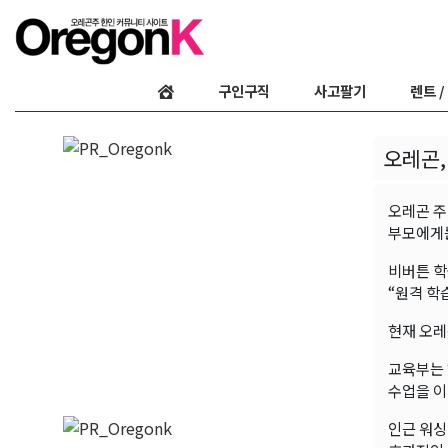
구인구직
사고팔기
렌트 /
오레곤,
오레곤 주
부모에게는
비버튼 학
“원격 학
현재 오레
교육부는 
수업을 이
인근 워싱