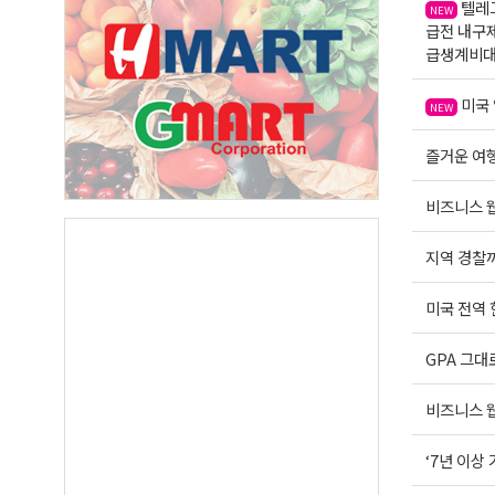
텔레그
NEW
급전 내구
급생계비
미국 
NEW
즐거운 여행운
비즈니스 웹
지역 경찰까
미국 전역
GPA 그대
비즈니스 웹
‘7년 이상