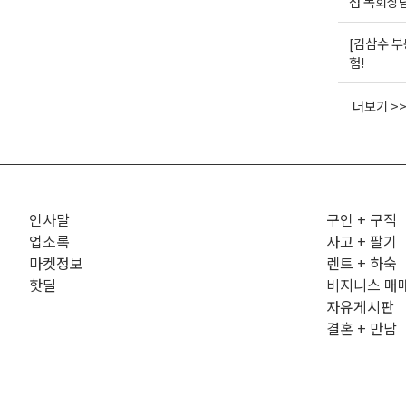
섭 목회상
[김삼수 부
험!
더보기 >
인사말
구인 + 구직
업소록
사고 + 팔기
마켓정보
렌트 + 하숙
핫딜
비지니스 매
자유게시판
결혼 + 만남