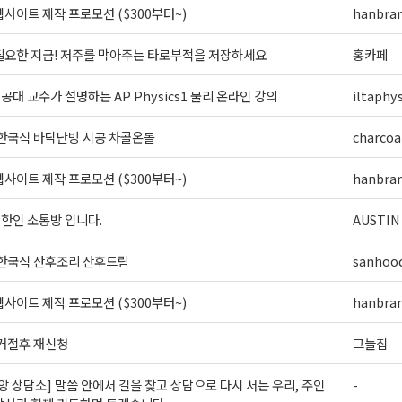
사이트 제작 프로모션 ($300부터~)
hanbra
필요한 지금! 저주를 막아주는 타로부적을 저장하세요
홍카페
] 공대 교수가 설명하는 AP Physics1 물리 온라인 강의
iltaphys
 한국식 바닥난방 시공 차콜온돌
charcoa
사이트 제작 프로모션 ($300부터~)
hanbra
외 한인 소통방 입니다.
AUSTIN
 한국식 산후조리 산후드림
sanhoo
사이트 제작 프로모션 ($300부터~)
hanbra
 거절후 재신청
그늘집
앙 상담소] 말씀 안에서 길을 찾고 상담으로 다시 서는 우리, 주인
-