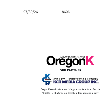
07/30/26
18606
OUR PARTNER
OregonK.com hosts advertising and content from Seattle
KCR (KCR Media Group), a legally independent company.