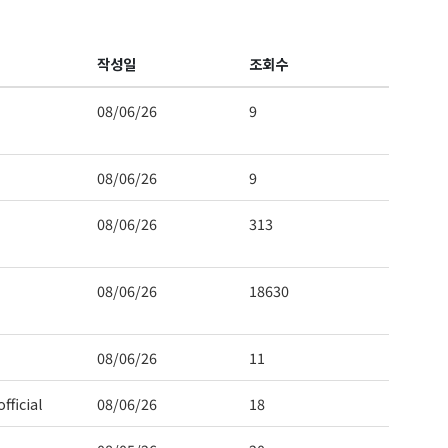
작성일
조회수
08/06/26
9
08/06/26
9
08/06/26
313
 Hwy 99
s at any time
t Contact.
08/06/26
18630
08/06/26
11
fficial
08/06/26
18