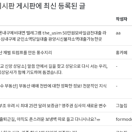
게시판
게시판에 최신 등록된 글
ame
작성자
내구제비대면 텔레그램 the_usim 50만원모바일급전대출 라
aa
심내구제 군인소액당일대출 광양시신불자소액대출가능한곳
ame
 재벌 트럼프를 만든 풍수지리
홍카페
교 신앙 상담소] 말씀 안에서 길을 찾고 상담으로 다시 서는 우리,
-
g this form, you are consenting to receive KCR Media Group from: KCR Media Group, 23416
회상담사가 함께 기도하며 돕겠습니다.
onds, WA, 98026, US, https://wowseattle.com. You can revoke your consent to receive email
 SafeUnsubscribe® link, found at the bottom of every email.
Emails are serviced by Constan
Policy.
수 부동산] 부동산 매매 전반에 대한 정확한 정보! 전문적인 지식
-
오레곤K 뉴스레터 구독하기!
조 우려 시 최대 25만 달러 보증금? 영주권 심사의 새로운 변수
그늘집
출퇴근길, 아직도 촌스러운 보냉백 따로 들고 다니시나요?🥗
formodo