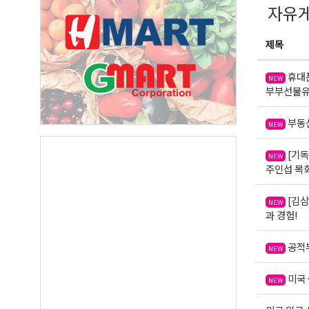
자유
First N
제목
휴대폰
NEW
부부선불유
Last N
부동산
NEW
[기독
NEW
By submittin
주인섭 목
Suite A, Edm
by using the
Our Privacy 
[김삼
NEW
과 경험!
공적부
NEW
미국 
NEW