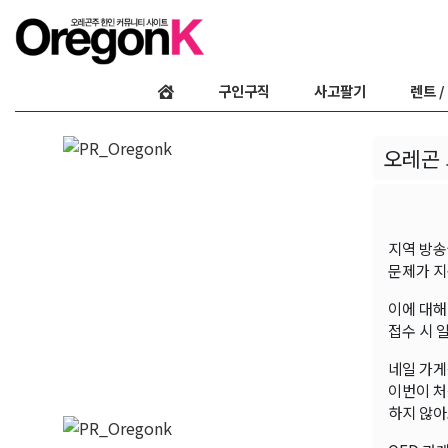
구인구직
사고팔기
렌트 /
오레곤 
지역 방송국
문제가 지
이에 대해
접수 시 
네일 가게
이번이 처
하지 않아