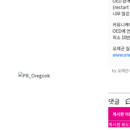
OED 관
(resta
너무 많은
커뮤니케이
OED에 
최소 10
오레곤 실
www.or
by 오레
댓글
게시판 이
게시판 용도