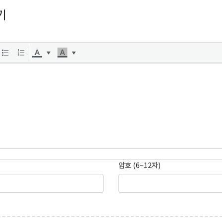
기
곤K 뉴스레터 구독
레곤K 뉴스레터를 통해 다양한 로컬소식과 오레곤 한인 사회 정
암호 (6~12자)
있습니다.