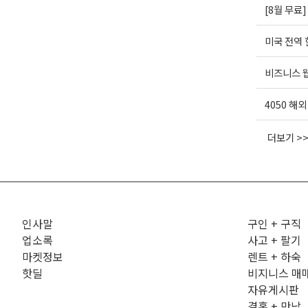
[8월 무료
미국 전역
비즈니스 웹
4050 해
더보기 >
인사말
구인 + 구직
업소록
사고 + 팔기
마켓정보
렌트 + 하숙
핫딜
비지니스 매
자유게시판
결혼 + 만남