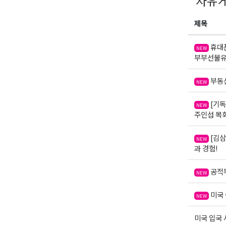
자유
제목
휴대폰
NEW
부부선불유
부동산
NEW
[기독
NEW
주인섭 목
[김삼
NEW
과 경험!
공적부
NEW
미국 
NEW
미국 입국 