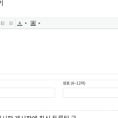
기
암호 (6~12자)