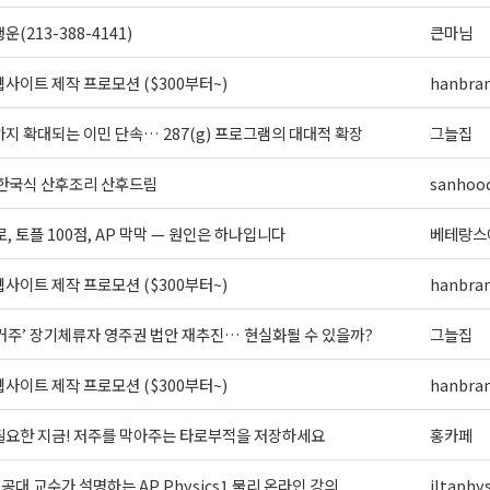
(213-388-4141)
큰마님
사이트 제작 프로모션 ($300부터~)
hanbra
지 확대되는 이민 단속… 287(g) 프로그램의 대대적 확장
그늘집
 한국식 산후조리 산후드림
sanhoo
로, 토플 100점, AP 막막 — 원인은 하나입니다
베테랑스
사이트 제작 프로모션 ($300부터~)
hanbra
 거주’ 장기체류자 영주권 법안 재추진… 현실화될 수 있을까?
그늘집
사이트 제작 프로모션 ($300부터~)
hanbra
필요한 지금! 저주를 막아주는 타로부적을 저장하세요
홍카페
] 공대 교수가 설명하는 AP Physics1 물리 온라인 강의
iltaphys