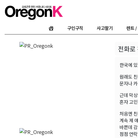
구인구직
사고팔기
렌트 /
전화로
한국에 있
원래도 친
문자나 카
근데 막상
혼자 고민
처음엔 친
계속 제 
바쁜데 감
점점 연락