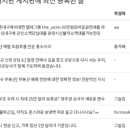
게시판
게시판에 최신 등록된 글
작성자
내구제비대면 텔레그램 the_usim 50만원모바일급전대출 라
aa
심내구제 군인소액당일대출 광양시신불자소액대출가능한곳
 재벌 트럼프를 만든 풍수지리
홍카페
교 신앙 상담소] 말씀 안에서 길을 찾고 상담으로 다시 서는 우리,
-
회상담사가 함께 기도하며 돕겠습니다.
수 부동산] 부동산 매매 전반에 대한 정확한 정보! 전문적인 지식
-
조 우려 시 최대 25만 달러 보증금? 영주권 심사의 새로운 변수
그늘집
출퇴근길, 아직도 촌스러운 보냉백 따로 들고 다니시나요?🥗
formodo
시 현금 신고, 가족 합산 1만 달러가 기준입니다.
그늘집