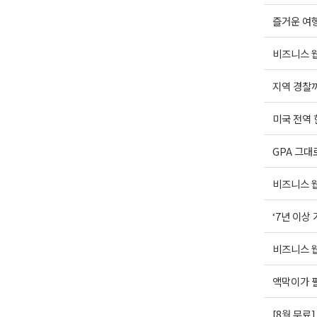
즐거운 여행운
비즈니스 웹
지역 경찰까
미국 전역
GPA 그대
비즈니스 웹
‘7년 이상
비즈니스 웹
액막이가 
[8월 무료