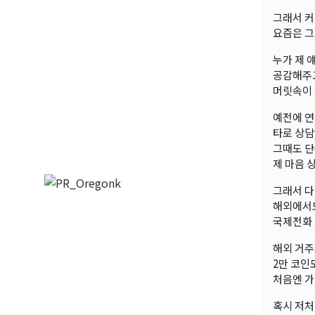
그래서 커
요즘은 그
누가 제 
공감해주
머릿속이 
예전에 연
타로 상담
그때도 단
제 마음 
그래서 다
해외에서도
국제전화 
해외 거
2만 코인
처음엔 가
혹시 저