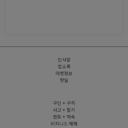
인사말
업소록
마켓정보
핫딜
구인 + 구직
사고 + 팔기
렌트 + 하숙
비지니스 매매