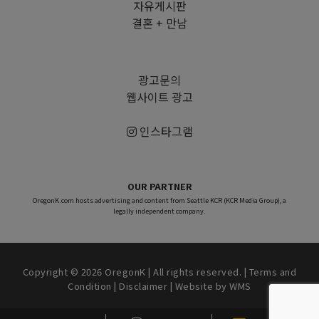
자유게시판
결혼 + 만남
광고문의
웹사이트 광고
인스타그램
OUR PARTNER
OregonK.com hosts advertising and content from Seattle KCR (KCR Media Group), a
legally independent company.
Copyright © 2026 OregonK | All rights reserved. |
Terms and
Condition
|
Disclaimer
| Website by
WMS