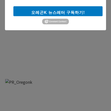
오레곤K 뉴스레터 구독하기!