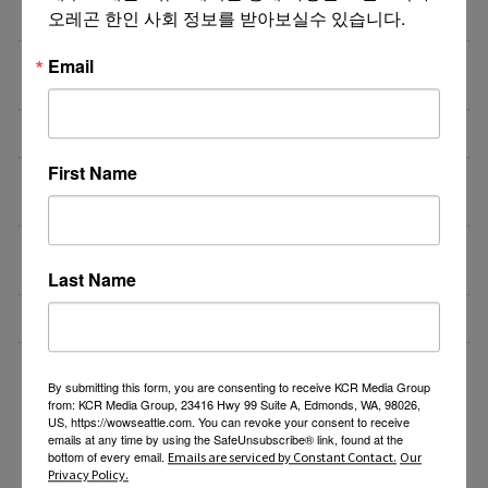
오레곤 한인 사회 정보를 받아보실수 있습니다.
비즈니스 웹사이트 제작 프로모션 ($300부터~)
08/03/26
Email
‘7년 이상 거주’ 장기체류자 영주권 법안 재추진… 현
08/03/26
실화될 수 있을까?
비즈니스 웹사이트 제작 프로모션 ($300부터~)
08/02/26
First Name
액막이가 필요한 지금! 저주를 막아주는 타로부적을 저
08/01/26
장하세요
[8월 무료] 공대 교수가 설명하는 AP Physics1 물리
08/01/26
온라인 강의
Last Name
미국 전역 한국식 바닥난방 시공 차콜온돌
08/01/26
더보기 >>
By submitting this form, you are consenting to receive KCR Media Group
from: KCR Media Group, 23416 Hwy 99 Suite A, Edmonds, WA, 98026,
US, https://wowseattle.com. You can revoke your consent to receive
emails at any time by using the SafeUnsubscribe® link, found at the
bottom of every email.
Emails are serviced by Constant Contact.
Our
Privacy Policy.