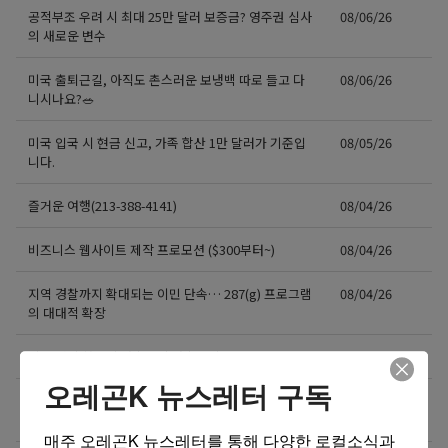
공적부조 우려 시 최대 25만 달러 보증금? 영주권 심사
08/06/26
의 새로운 변수
미국 출퇴근길, 아직도 촌스러운 보냉백 따로 들고 다
08/06/26
니시나요?🥗
미국 입국 시 현금 신고, 가족 합산 1만 달러가 기준입
08/05/26
니다.
즐거운 여행(213-388-4141)
08/04/26
비즈니스 웹사이트 제작 프로모션 ($300부터~)
08/04/26
지역 경찰까지 확대되는 이민 단속… 287(g) 프로그램
08/04/26
의 대대적 확장
미국 전역 한국식 산후조리 산후드림
08/04/26
오레곤K 뉴스레터 구독
GPA 그대로, 토플 100점, AP 막막 — 원인은 하나입니
08/04/26
다
매주 오레곤K 뉴스레터를 통해 다양한 로컬소식과 