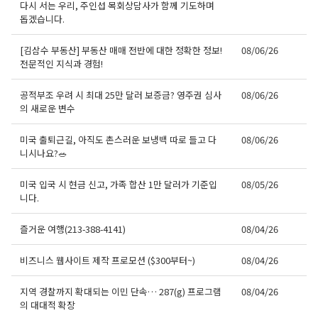
다시 서는 우리, 주인섭 목회상담사가 함께 기도하며
돕겠습니다.
[김삼수 부동산] 부동산 매매 전반에 대한 정확한 정보!
08/06/26
전문적인 지식과 경험!
공적부조 우려 시 최대 25만 달러 보증금? 영주권 심사
08/06/26
의 새로운 변수
미국 출퇴근길, 아직도 촌스러운 보냉백 따로 들고 다
08/06/26
니시나요?🥗
미국 입국 시 현금 신고, 가족 합산 1만 달러가 기준입
08/05/26
니다.
즐거운 여행(213-388-4141)
08/04/26
비즈니스 웹사이트 제작 프로모션 ($300부터~)
08/04/26
지역 경찰까지 확대되는 이민 단속… 287(g) 프로그램
08/04/26
의 대대적 확장