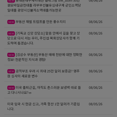
휴대폰내구제비대면 텔레그램 the_usim 50만
08/06/26
NEW
원모바일급전대출 라부부선불유심내구제 군인소액당
일대출 광양시신불자소액대출가능한곳
부동산 재벌 트럼프를 만든 풍수지리
08/06/26
NEW
[기독교 신앙 상담소] 말씀 안에서 길을 찾고 상
08/06/26
NEW
담으로 다시 서는 우리, 주인섭 목회상담사가 함께 기
도하며 돕겠습니다.
[김삼수 부동산] 부동산 매매 전반에 대한 정확한
08/06/26
NEW
정보! 전문적인 지식과 경험!
공적부조 우려 시 최대 25만 달러 보증금? 영주
08/06/26
NEW
권 심사의 새로운 변수
미국 출퇴근길, 아직도 촌스러운 보냉백 따로 들
08/06/26
NEW
고 다니시나요?🥗
미국 입국 시 현금 신고, 가족 합산 1만 달러가 기준입
08/05/26
니다.