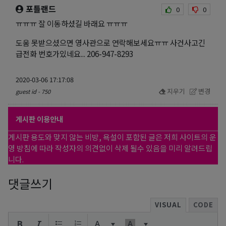
포틀랜드
0
0
ㅠㅠㅠ 잘 이동하셨길 바래요 ㅠㅠㅠ
도움 못받으셨으면 영사관으로 연락해보세요ㅠㅠ 사건사고긴
급전화 번호가있네요... 206-947-8293
2020-03-06 17:17:08
지우기
변경
guest id - 750
게시판 이용안내
게시판 용도와 맞지 않는 비방, 욕설이 포함된 글은 저희 사이트의 운
영 방침에 따라 작성자의 의견없이 삭제 될수 있음을 미리 알려드립
니다.
댓글쓰기
VISUAL
CODE