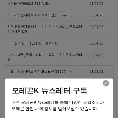
즐거운 여행운(213-388-4141)
08/04/26
비즈니스 웹사이트 제작 프로모션 ($300부터~)
08/04/26
지역 경찰까지 확대되는 이민 단속… 287(g) 프로그램
08/04/26
의 대대적 확장
미국 전역 한국식 산후조리 산후드림
08/04/26
GPA 그대로, 토플 100점, AP 막막 — 원인은 하나입니
08/04/26
다
비즈니스 웹사이트 제작 프로모션 ($300부터~)
08/03/26
‘7년 이상 거주’ 장기체류자 영주권 법안 재추진… 현
08/03/26
오레곤K 뉴스레터 구독
실화될 수 있을까?
비즈니스 웹사이트 제작 프로모션 ($300부터~)
08/02/26
매주 오레곤K 뉴스레터를 통해 다양한 로컬소식과 
오레곤 한인 사회 정보를 받아보실수 있습니다.
액막이가 필요한 지금! 저주를 막아주는 타로부적을 저
08/01/26
장하세요