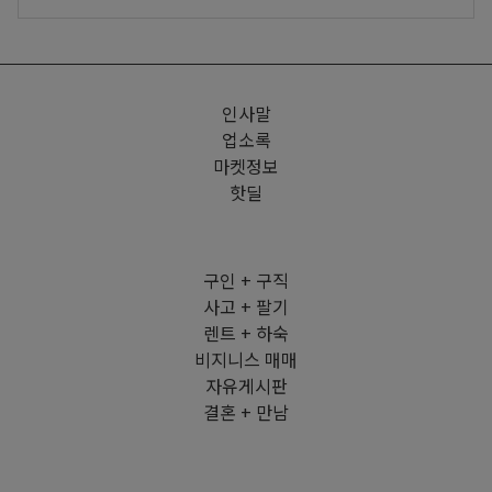
인사말
업소록
마켓정보
핫딜
구인 + 구직
사고 + 팔기
렌트 + 하숙
비지니스 매매
자유게시판
결혼 + 만남