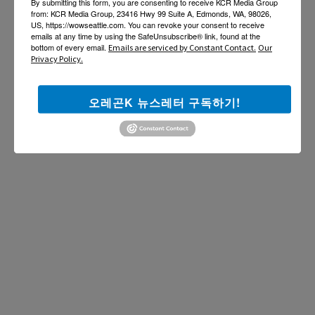
By submitting this form, you are consenting to receive KCR Media Group
from: KCR Media Group, 23416 Hwy 99 Suite A, Edmonds, WA, 98026,
US, https://wowseattle.com. You can revoke your consent to receive
emails at any time by using the SafeUnsubscribe® link, found at the
bottom of every email.
Emails are serviced by Constant Contact.
Our
Privacy Policy.
오레곤K 뉴스레터 구독하기!