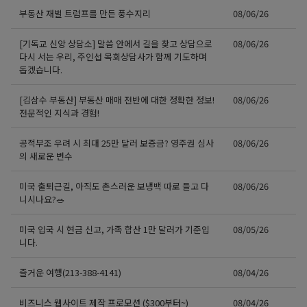
부동산 재벌 트럼프를 만든 풍수지리
08/06/26
[기독교 신앙 상담소] 말씀 안에서 길을 찾고 상담으로
08/06/26
다시 서는 우리, 주인섭 목회상담사가 함께 기도하며
돕겠습니다.
[김삼수 부동산] 부동산 매매 전반에 대한 정확한 정보!
08/06/26
전문적인 지식과 경험!
공적부조 우려 시 최대 25만 달러 보증금? 영주권 심사
08/06/26
의 새로운 변수
미국 출퇴근길, 아직도 촌스러운 보냉백 따로 들고 다
08/06/26
니시나요?🥗
미국 입국 시 현금 신고, 가족 합산 1만 달러가 기준입
08/05/26
니다.
즐거운 여행(213-388-4141)
08/04/26
비즈니스 웹사이트 제작 프로모션 ($300부터~)
08/04/26