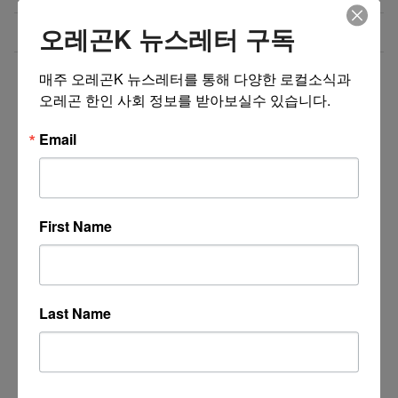
오레곤K 뉴스레터 구독
미국 전역 한국식 바닥난방 시공 차콜온돌
08/01/26
더보기 >>
매주 오레곤K 뉴스레터를 통해 다양한 로컬소식과 
오레곤 한인 사회 정보를 받아보실수 있습니다.
Email
First Name
Last Name