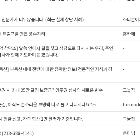
전문가가 너무많습니다. (최근 실제 상담 사례)
스티븐아
벌 트럼프를 만든 풍수지리
홍카페
앙 상담소] 말씀 안에서 길을 찾고 상담으로 다시 서는 우리, 주인
-
담사가 함께 기도하며 돕겠습니다.
동산] 부동산 매매 전반에 대한 정확한 정보! 전문적인 지식과 경
-
려 시 최대 25만 달러 보증금? 영주권 심사의 새로운 변수
그늘집
길, 아직도 촌스러운 보냉백 따로 들고 다니시나요?🥗
formodo
시 현금 신고, 가족 합산 1만 달러가 기준입니다.
그늘집
213-388-4141)
큰마님