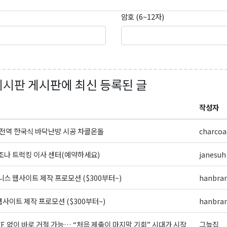
암호 (6~12자)
g this form, you are consenting to receive KCR Media Group from: KCR Media Group, 23416
onds, WA, 98026, US, https://wowseattle.com. You can revoke your consent to receive email
 SafeUnsubscribe® link, found at the bottom of every email.
Emails are serviced by Constan
Policy.
게시판
게시판에 최신 등록된 글
오레곤K 뉴스레터 구독하기!
작성자
전역 한국식 바닥난방 시공 차콜온돌
charcoa
나 트럭킹 이사 센터(예약하세요)
janesuh
스 웹사이트 제작 프로모션 ($300부터~)
hanbra
사이트 제작 프로모션 ($300부터~)
hanbra
FE 없이 바로 거절 가능… “처음 제출이 마지막 기회” 시대가 시작
그늘집