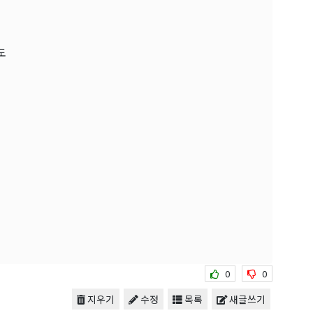
도
0
0
지우기
수정
목록
새글쓰기