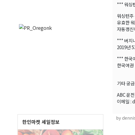
*** 워
워싱턴주 
유효한 워
자동갱신이
*** 버지
2019년
*** 한국
한국여권 
기타 궁금
ABC 운전 
이메일 : 
by denni
한인마켓 세일정보