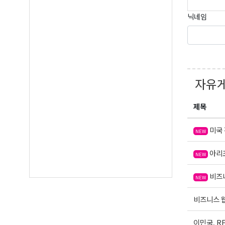
닉네임
By submittin
Suite A, Edm
by using the
Our Privacy 
자유
제목
미국 
NEW
아리조
NEW
비즈니
NEW
비즈니스 웹
이민국, R