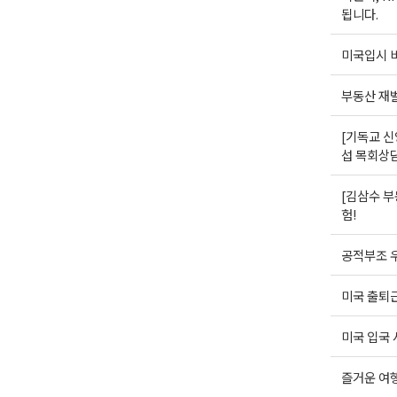
됩니다.
미국입시 비
부동산 재
[기독교 신
섭 목회상
[김삼수 부
험!
공적부조 우
미국 출퇴근
미국 입국 
즐거운 여행(