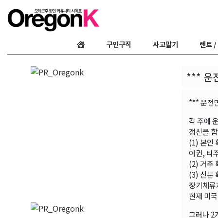
구인구직
사고팔기
렌트 /
*** 
*** 운전
각 주에 
갱신을 합
(1) 본인
여권, 타
(2) 거주
(3) 신
장기체류자(
현재 미국
그러나 2