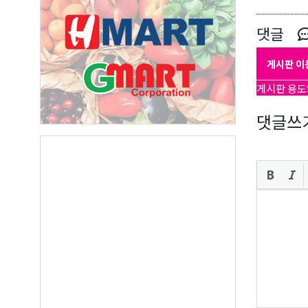
댓글
게시판 이
오레
게시판 용도
댓글쓰
매주 오
보실수 
Email
First N
Last N