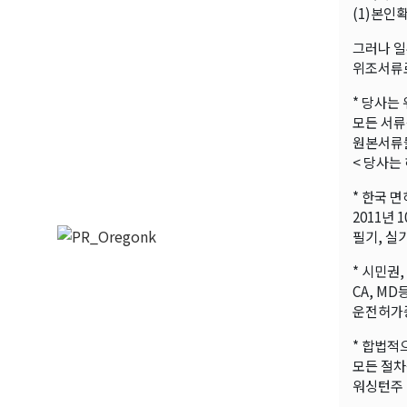
(1)본인
그러나 일
위조서류로
* 당사는
모든 서류
원본서류들
< 당사는
* 한국 
2011년
필기, 실
* 시민권
CA, M
운전허가증
* 합법적
모든 절차
워싱턴주 