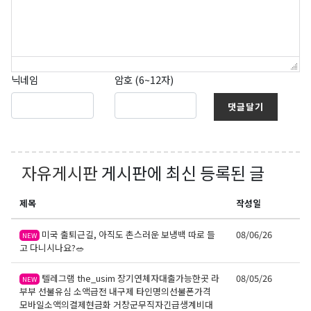
닉네임
암호 (6~12자)
댓글달기
자유게시판
게시판에 최신 등록된 글
제목
작성일
미국 출퇴근길, 아직도 촌스러운 보냉백 따로 들
08/06/26
NEW
고 다니시나요?🥗
텔레그램 the_usim 장기연체자대출가능한곳 라
08/05/26
NEW
부부 선불유심 소액급전 내구제 타인명의선불폰가격
모바일소액의결제현금화 거창군무직자긴급생계비대