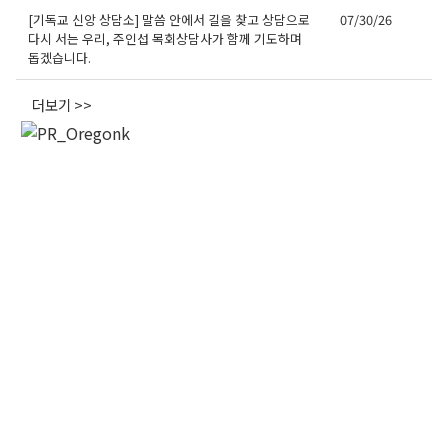
[기독교 신앙 상담소] 말씀 안에서 길을 찾고 상담으로
07/30/26
다시 서는 우리, 주인섭 목회상담사가 함께 기도하며
오레곤K 뉴스레터 구독
돕겠습니다.
매주 오레곤K 뉴스레터를 통해 다양한 로컬소식과 
더보기 >>
오레곤 한인 사회 정보를 받아보실수 있습니다.
Email
First Name
Last Name