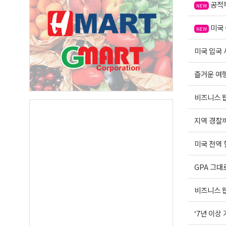
공적부
NEW
미국 
By submittin
NEW
Suite A, Edm
by using the
미국 입국 
Our Privacy 
즐거운 여행운
비즈니스 웹
지역 경찰까
미국 전역
GPA 그대
비즈니스 웹
‘7년 이상