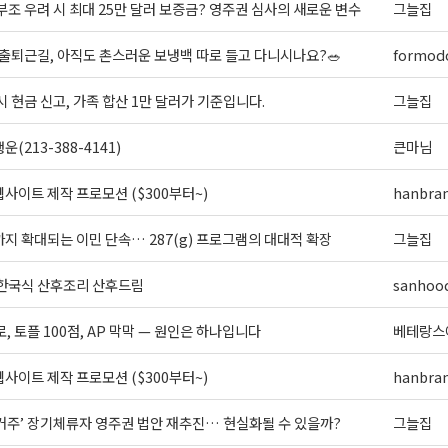
조 우려 시 최대 25만 달러 보증금? 영주권 심사의 새로운 변수
그늘집
출퇴근길, 아직도 촌스러운 보냉백 따로 들고 다니시나요?🥗
formodo
g this form, you are consenting to receive KCR Media Group from: KCR Media Group, 23416
onds, WA, 98026, US, https://wowseattle.com. You can revoke your consent to receive email
 SafeUnsubscribe® link, found at the bottom of every email.
Emails are serviced by Constan
시 현금 신고, 가족 합산 1만 달러가 기준입니다.
그늘집
Policy.
(213-388-4141)
큰마님
오레곤K 뉴스레터 구독하기!
사이트 제작 프로모션 ($300부터~)
hanbra
지 확대되는 이민 단속… 287(g) 프로그램의 대대적 확장
그늘집
 한국식 산후조리 산후드림
sanhoo
로, 토플 100점, AP 막막 — 원인은 하나입니다
베테랑스
사이트 제작 프로모션 ($300부터~)
hanbra
 거주’ 장기체류자 영주권 법안 재추진… 현실화될 수 있을까?
그늘집