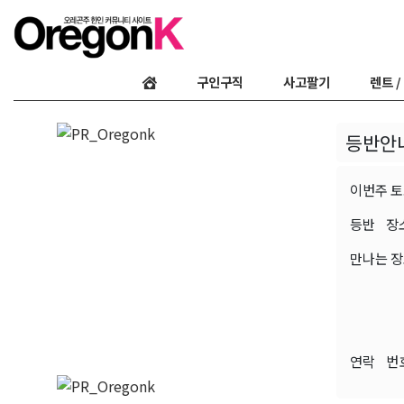
구인구직
사고팔기
렌트 /
등반안
이번주 토
등반 장소 :
만나는 장소
(I-84E 
연락 번호 :