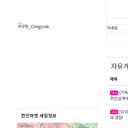
오레
닉네임
매주 오
보실수 
Email
자유
제목
First N
[기독
NEW
주인섭 목
[김삼
NEW
한인마켓 세일정보
Last N
과 경험!