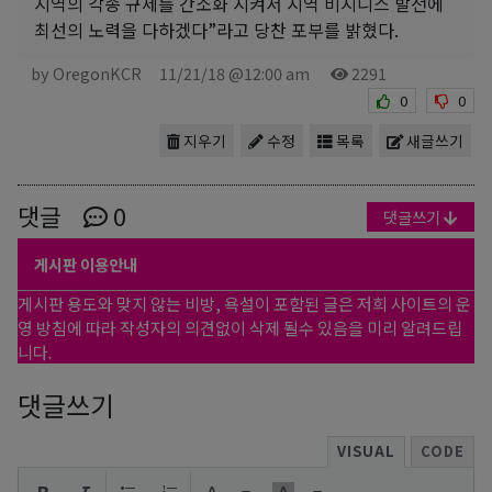
지역의 각종 규제를 간소화 시켜서 지역 비지니스 발전에
최선의 노력을 다하겠다”라고 당찬 포부를 밝혔다.
by OregonKCR
11/21/18 @12:00 am
2291
0
0
지우기
수정
목록
새글쓰기
댓글
0
댓글쓰기
게시판 이용안내
게시판 용도와 맞지 않는 비방, 욕설이 포함된 글은 저희 사이트의 운
영 방침에 따라 작성자의 의견없이 삭제 될수 있음을 미리 알려드립
니다.
댓글쓰기
VISUAL
CODE