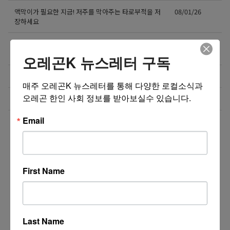
액막이가 필요한 지금! 저주를 막아주는 타로부적을 저
08/01/26
장하세요
[8월 무료] 공대 교수가 설명하는 AP Physics1 물리
08/01/26
온라인 강의
오레곤K 뉴스레터 구독
미국 전역 한국식 바닥난방 시공 차콜온돌
08/01/26
매주 오레곤K 뉴스레터를 통해 다양한 로컬소식과 
오레곤 한인 사회 정보를 받아보실수 있습니다.
비즈니스 웹사이트 제작 프로모션 ($300부터~)
08/01/26
Email
더보기 >>
First Name
Last Name