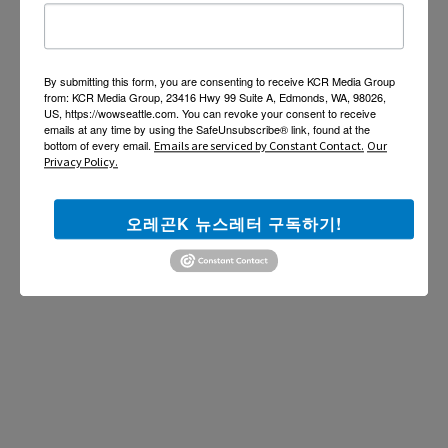
By submitting this form, you are consenting to receive KCR Media Group
from: KCR Media Group, 23416 Hwy 99 Suite A, Edmonds, WA, 98026,
US, https://wowseattle.com. You can revoke your consent to receive
emails at any time by using the SafeUnsubscribe® link, found at the
bottom of every email.
Emails are serviced by Constant Contact.
Our
Privacy Policy.
오레곤K 뉴스레터 구독하기!