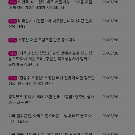
이민국, RFE 없이 바로 거절 가능… “처음 제출
08/07/26
NEW
이 마지막 기회” 시대가 시작됩니다.
미국입시 비전문가가 너무많습니다. (최근 실제
08/07/26
NEW
상담 사례)
부동산 재벌 트럼프를 만든 풍수지리
08/06/26
NEW
[기독교 신앙 상담소] 말씀 안에서 길을 찾고 상
08/06/26
NEW
담으로 다시 서는 우리, 주인섭 목회상담사가 함께 기
도하며 돕겠습니다.
[김삼수 부동산] 부동산 매매 전반에 대한 정확한
08/06/26
NEW
정보! 전문적인 지식과 경험!
공적부조 우려 시 최대 25만 달러 보증금? 영주권 심사
08/06/26
의 새로운 변수
미국 출퇴근길, 아직도 촌스러운 보냉백 따로 들고 다
08/06/26
니시나요?🥗
미국 입국 시 현금 신고, 가족 합산 1만 달러가 기준입
08/05/26