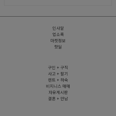
인사말
업소록
마켓정보
핫딜
구인 + 구직
사고 + 팔기
렌트 + 하숙
비지니스 매매
자유게시판
결혼 + 만남