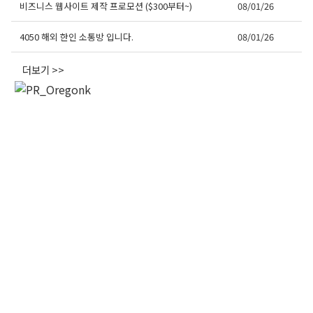
비즈니스 웹사이트 제작 프로모션 ($300부터~)
08/01/26
오레곤K 뉴스레터 구독
4050 해외 한인 소통방 입니다.
08/01/26
매주 오레곤K 뉴스레터를 통해 다양한 로컬소식과 
더보기 >>
오레곤 한인 사회 정보를 받아보실수 있습니다.
Email
First Name
Last Name