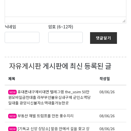
닉네임
암호 (6~12자)
댓글달기
자유게시판
게시판에 최신 등록된 글
제목
작성일
휴대폰내구제비대면 텔레그램 the_usim 50만
08/06/26
NEW
원모바일급전대출 라부부선불유심내구제 군인소액당
일대출 광양시신불자소액대출가능한곳
부동산 재벌 트럼프를 만든 풍수지리
08/06/26
NEW
[기독교 신앙 상담소] 말씀 안에서 길을 찾고 상
08/06/26
NEW