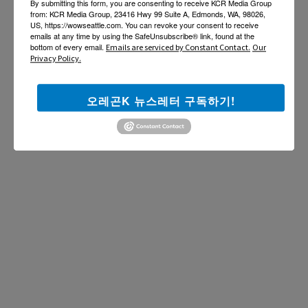
By submitting this form, you are consenting to receive KCR Media Group
from: KCR Media Group, 23416 Hwy 99 Suite A, Edmonds, WA, 98026,
US, https://wowseattle.com. You can revoke your consent to receive
emails at any time by using the SafeUnsubscribe® link, found at the
bottom of every email.
Emails are serviced by Constant Contact.
Our
Privacy Policy.
오레곤K 뉴스레터 구독하기!