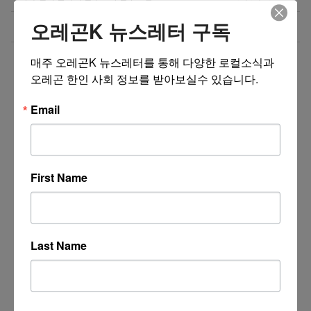
오레곤K 뉴스레터 구독
비즈니스 웹사이트 제작 프로모션 ($300부터~)
07/31/26
더보기 >>
매주 오레곤K 뉴스레터를 통해 다양한 로컬소식과 
오레곤 한인 사회 정보를 받아보실수 있습니다.
Email
First Name
Last Name