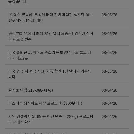
돕겠습니다.
[김삼수 부동산] 부동산 매매 전반에 대한 정확한 정보!
08/06/26
전문적인 지식과 경험!
공적부조 우려 시 최대 25만 달러 보증금? 영주권 심사
08/06/26
의 새로운 변수
미국 출퇴근길, 아직도 촌스러운 보냉백 따로 들고 다
08/06/26
니시나요?🥗
미국 입국 시 현금 신고, 가족 합산 1만 달러가 기준입
08/05/26
니다.
즐거운 여행(213-388-4141)
08/04/26
비즈니스 웹사이트 제작 프로모션 ($300부터~)
08/04/26
지역 경찰까지 확대되는 이민 단속… 287(g) 프로그램
08/04/26
의 대대적 확장