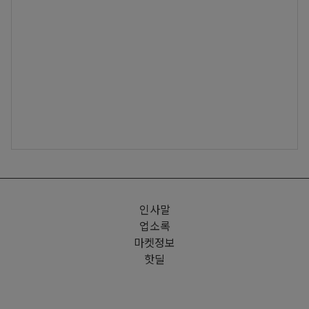
인사말
업소록
마켓정보
핫딜