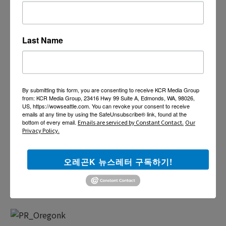
Last Name
By submitting this form, you are consenting to receive KCR Media Group
from: KCR Media Group, 23416 Hwy 99 Suite A, Edmonds, WA, 98026,
US, https://wowseattle.com. You can revoke your consent to receive
emails at any time by using the SafeUnsubscribe® link, found at the
bottom of every email.
Emails are serviced by Constant Contact.
Our
Privacy Policy.
오레곤K 뉴스레터 구독하기!