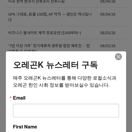
미국 전역 한국식 산후조리 산후드림
08/04/26
GPA 그대로, 토플 100점, AP 막막 — 원인은 하나입니
08/04/26
다
비즈니스 웹사이트 제작 프로모션 ($300부터~)
08/03/26
‘7년 이상 거주’ 장기체류자 영주권 법안 재추진… 현
08/03/26
실화될 수 있을까?
오레곤K 뉴스레터 구독
비즈니스 웹사이트 제작 프로모션 ($300부터~)
08/02/26
액막이가 필요한 지금! 저주를 막아주는 타로부적을 저
08/01/26
매주 오레곤K 뉴스레터를 통해 다양한 로컬소식과 
장하세요
오레곤 한인 사회 정보를 받아보실수 있습니다.
[8월 무료] 공대 교수가 설명하는 AP Physics1 물리
08/01/26
Email
온라인 강의
미국 전역 한국식 바닥난방 시공 차콜온돌
08/01/26
First Name
더보기 >>