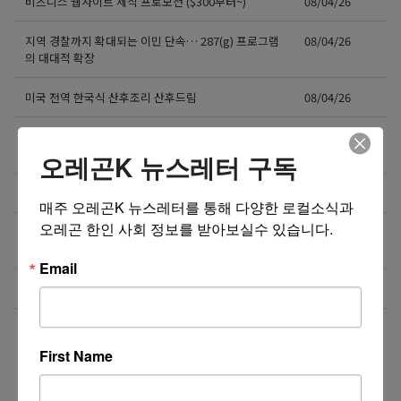
비즈니스 웹사이트 제작 프로모션 ($300부터~)
08/04/26
지역 경찰까지 확대되는 이민 단속… 287(g) 프로그램
08/04/26
의 대대적 확장
미국 전역 한국식 산후조리 산후드림
08/04/26
GPA 그대로, 토플 100점, AP 막막 — 원인은 하나입니
08/04/26
다
오레곤K 뉴스레터 구독
비즈니스 웹사이트 제작 프로모션 ($300부터~)
08/03/26
매주 오레곤K 뉴스레터를 통해 다양한 로컬소식과 
오레곤 한인 사회 정보를 받아보실수 있습니다.
‘7년 이상 거주’ 장기체류자 영주권 법안 재추진… 현
08/03/26
실화될 수 있을까?
Email
비즈니스 웹사이트 제작 프로모션 ($300부터~)
08/02/26
더보기 >>
First Name