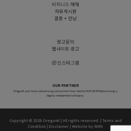
비지니스 매매
자유게시판
결혼 + 만남
광고문의
웹사이트 광고
인스타그램
OUR PARTNER
OregonK.com hosts advertising and content from Seattle KCR (KCR Media Group), a
legally independent company.
Copyright © 2026 OregonK | All rights reserved. |
Terms and
Condition
|
Disclaimer
| Website by
WMS