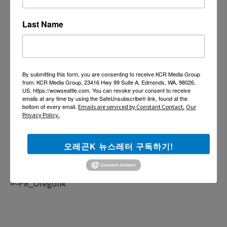
Last Name
By submitting this form, you are consenting to receive KCR Media Group
from: KCR Media Group, 23416 Hwy 99 Suite A, Edmonds, WA, 98026,
US, https://wowseattle.com. You can revoke your consent to receive
emails at any time by using the SafeUnsubscribe® link, found at the
bottom of every email.
Emails are serviced by Constant Contact.
Our
Privacy Policy.
오레곤K 뉴스레터 구독하기!