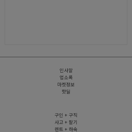
인사말
업소록
마켓정보
핫딜
구인 + 구직
사고 + 팔기
렌트 + 하숙