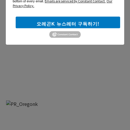
bottom of every email.
Emails are serviced by Constant Contact.
Our
Privacy Policy.
오레곤K 뉴스레터 구독하기!