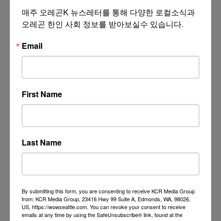
매주 오레곤K 뉴스레터를 통해 다양한 로컬소식과 
오레곤 한인 사회 정보를 받아보실수 있습니다.
Email
First Name
Last Name
By submitting this form, you are consenting to receive KCR Media Group
from: KCR Media Group, 23416 Hwy 99 Suite A, Edmonds, WA, 98026,
US, https://wowseattle.com. You can revoke your consent to receive
emails at any time by using the SafeUnsubscribe® link, found at the