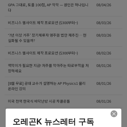
GPA 그대로, 토플 100점, AP 막막 — 원인은 하나입니
08/04/26
다
비즈니스 웹사이트 제작 프로모션 ($300부터~)
08/03/26
‘7년 이상 거주’ 장기체류자 영주권 법안 재추진… 현
08/03/26
실화될 수 있을까?
비즈니스 웹사이트 제작 프로모션 ($300부터~)
08/02/26
액막이가 필요한 지금! 저주를 막아주는 타로부적을 저
08/01/26
장하세요
[8월 무료] 공대 교수가 설명하는 AP Physics1 물리
08/01/26
온라인 강의
미국 전역 한국식 바닥난방 시공 차콜온돌
08/01/26
더보기 >>
오레곤K 뉴스레터 구독