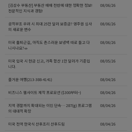
[김삼수 부동산] 부동산 매매 전반에 대한 정확한 정보!
08/06/26
전문적인 지식과 경험!
공적부조 우려 시 최대 25만 달러 보증금? 영주권 심사
08/06/26
의 새로운 변수
미국 출퇴근길, 아직도 촌스러운 보냉백 따로 들고 다
08/06/26
니시나요?🥗
미국 입국 시 현금 신고, 가족 합산 1만 달러가 기준입
08/05/26
니다.
즐거운 여행(213-388-4141)
08/04/26
비즈니스 웹사이트 제작 프로모션 ($300부터~)
08/04/26
지역 경찰까지 확대되는 이민 단속… 287(g) 프로그램
08/04/26
의 대대적 확장
미국 전역 한국식 산후조리 산후드림
08/04/26