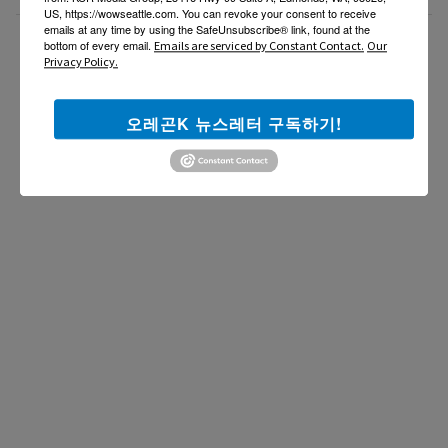
US, https://wowseattle.com. You can revoke your consent to receive
emails at any time by using the SafeUnsubscribe® link, found at the
더보기 >>
bottom of every email.
Emails are serviced by Constant Contact.
Our
Privacy Policy.
오레곤K 뉴스레터 구독하기!