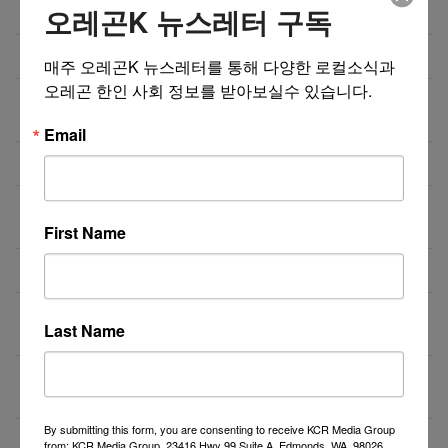
오레곤K 뉴스레터 구독
의 대대적 확장
미국 전역 한국식 산후조리 산후드림
08/04/26
매주 오레곤K 뉴스레터를 통해 다양한 로컬소식과 
오레곤 한인 사회 정보를 받아보실수 있습니다.
GPA 그대로, 토플 100점, AP 막막 — 원인은 하나입니
08/04/26
다
Email
비즈니스 웹사이트 제작 프로모션 ($300부터~)
08/03/26
‘7년 이상 거주’ 장기체류자 영주권 법안 재추진… 현
08/03/26
실화될 수 있을까?
First Name
비즈니스 웹사이트 제작 프로모션 ($300부터~)
08/02/26
액막이가 필요한 지금! 저주를 막아주는 타로부적을 저
08/01/26
Last Name
장하세요
[8월 무료] 공대 교수가 설명하는 AP Physics1 물리
08/01/26
온라인 강의
By submitting this form, you are consenting to receive KCR Media Group
미국 전역 한국식 바닥난방 시공 차콜온돌
08/01/26
from: KCR Media Group, 23416 Hwy 99 Suite A, Edmonds, WA, 98026,