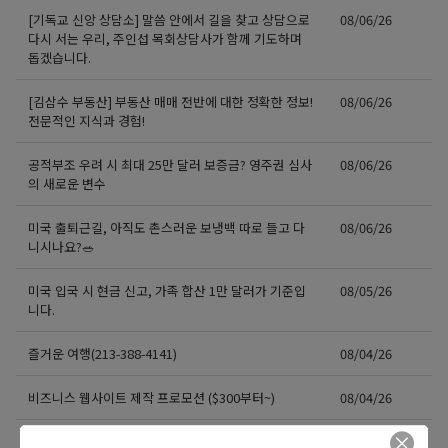
[기독교 신앙 상담소] 말씀 안에서 길을 찾고 상담으로
08/06/26
다시 서는 우리, 주인섭 목회상담사가 함께 기도하며
돕겠습니다.
[김삼수 부동산] 부동산 매매 전반에 대한 정확한 정보!
08/06/26
전문적인 지식과 경험!
공적부조 우려 시 최대 25만 달러 보증금? 영주권 심사
08/06/26
의 새로운 변수
미국 출퇴근길, 아직도 촌스러운 보냉백 따로 들고 다
08/06/26
니시나요?🥗
미국 입국 시 현금 신고, 가족 합산 1만 달러가 기준입
08/05/26
니다.
즐거운 여행(213-388-4141)
08/04/26
비즈니스 웹사이트 제작 프로모션 ($300부터~)
08/04/26
지역 경찰까지 확대되는 이민 단속… 287(g) 프로그램
08/04/26