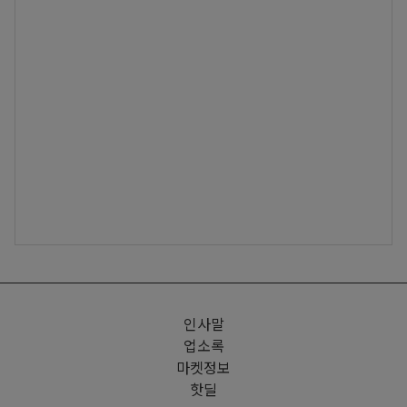
인사말
업소록
마켓정보
핫딜