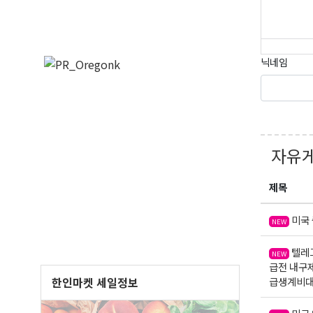
닉네임
오레
매주 오
보실수 
Email
자유
제목
First N
미국 
NEW
텔레그
NEW
급전 내구
한인마켓 세일정보
급생계비
Last N