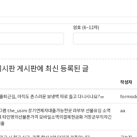
암호 (6~12자)
곤K 뉴스레터 구독
레곤K 뉴스레터를 통해 다양한 로컬소식과 오레곤 한인 사회 정
있습니다.
게시판
게시판에 최신 등록된 글
작성자
ame
출퇴근길, 아직도 촌스러운 보냉백 따로 들고 다니시나요?🥗
formodo
램 the_usim 장기연체자대출가능한곳 라부부 선불유심 소액
aa
제 타인명의선불폰가격 모바일소액의결제현금화 거창군무직자긴
대출
ame