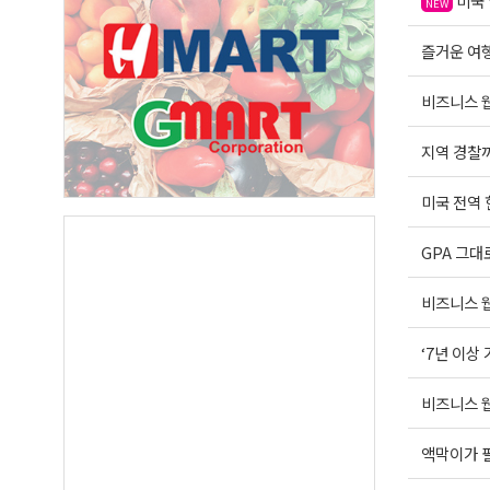
미국 
NEW
즐거운 여행운
By submittin
Suite A, Edm
비즈니스 웹
by using the
Our Privacy 
지역 경찰까
미국 전역
GPA 그대
비즈니스 웹
‘7년 이상
비즈니스 웹
액막이가 