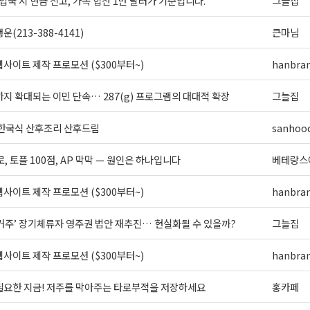
입국 시 현금 신고, 가족 합산 1만 달러가 기준입니다.
그늘집
(213-388-4141)
큰마님
g this form, you are consenting to receive KCR Media Group from: KCR Media Group, 23416
onds, WA, 98026, US, https://wowseattle.com. You can revoke your consent to receive email
사이트 제작 프로모션 ($300부터~)
hanbra
 SafeUnsubscribe® link, found at the bottom of every email.
Emails are serviced by Constan
Policy.
지 확대되는 이민 단속… 287(g) 프로그램의 대대적 확장
그늘집
오레곤K 뉴스레터 구독하기!
 한국식 산후조리 산후드림
sanhoo
로, 토플 100점, AP 막막 — 원인은 하나입니다
베테랑스
사이트 제작 프로모션 ($300부터~)
hanbra
 거주’ 장기체류자 영주권 법안 재추진… 현실화될 수 있을까?
그늘집
사이트 제작 프로모션 ($300부터~)
hanbra
필요한 지금! 저주를 막아주는 타로부적을 저장하세요
홍카페