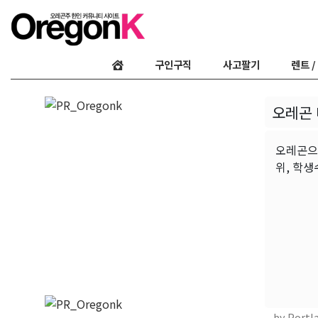
구인구직
사고팔기
렌트 /
오레곤 
오레곤으로
위, 학생
by Portl