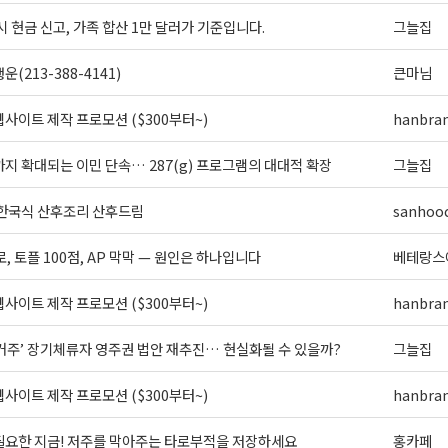
시 현금 신고, 가족 합산 1만 달러가 기준입니다.
그늘집
(213-388-4141)
큰마님
사이트 제작 프로모션 ($300부터~)
hanbra
지 확대되는 이민 단속… 287(g) 프로그램의 대대적 확장
그늘집
 한국식 산후조리 산후드림
sanhoo
로, 토플 100점, AP 막막 — 원인은 하나입니다
베테랑스
사이트 제작 프로모션 ($300부터~)
hanbra
 거주’ 장기체류자 영주권 법안 재추진… 현실화될 수 있을까?
그늘집
사이트 제작 프로모션 ($300부터~)
hanbra
필요한 지금! 저주를 막아주는 타로부적을 저장하세요
홍카페