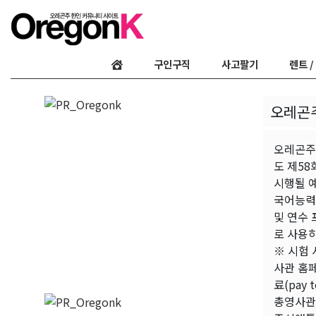
구인구직
사고팔기
렌트 /
오레곤주
오레곤주
도 제58회
시행될 예
국어능력 
및 연수 
로 사용하지
※ 시험 시
사관 홈페이
료(pay 
총영사관 (5