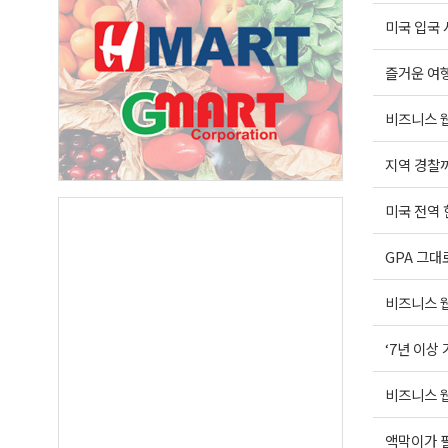
미국 입국 
즐거운 여행운
비즈니스 웹
지역 경찰까
미국 전역
GPA 그대
비즈니스 웹
‘7년 이상
비즈니스 웹
액막이가 