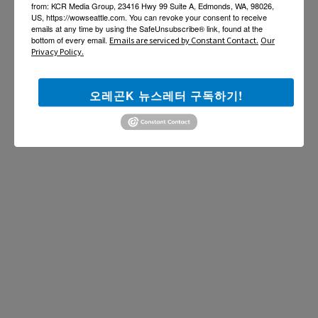
from: KCR Media Group, 23416 Hwy 99 Suite A, Edmonds, WA, 98026,
US, https://wowseattle.com. You can revoke your consent to receive
emails at any time by using the SafeUnsubscribe® link, found at the
bottom of every email.
Emails are serviced by Constant Contact.
Our
Privacy Policy.
오레곤K 뉴스레터 구독하기!