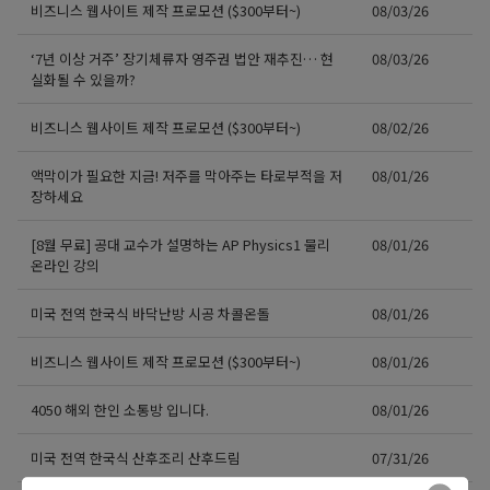
비즈니스 웹사이트 제작 프로모션 ($300부터~)
08/03/26
‘7년 이상 거주’ 장기체류자 영주권 법안 재추진… 현
08/03/26
실화될 수 있을까?
비즈니스 웹사이트 제작 프로모션 ($300부터~)
08/02/26
액막이가 필요한 지금! 저주를 막아주는 타로부적을 저
08/01/26
장하세요
[8월 무료] 공대 교수가 설명하는 AP Physics1 물리
08/01/26
온라인 강의
미국 전역 한국식 바닥난방 시공 차콜온돌
08/01/26
비즈니스 웹사이트 제작 프로모션 ($300부터~)
08/01/26
4050 해외 한인 소통방 입니다.
08/01/26
미국 전역 한국식 산후조리 산후드림
07/31/26