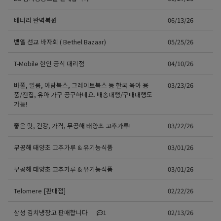
배터리 완벽복원
06/13/26
벧엘 선교 바자회 ( Bethel Bazaar)
05/25/26
T-Mobile 한인 공식 대리점
04/10/26
바풀, 일룸, 아람북스, 그레이트북스 등 한국 육아 용
03/23/26
품/전집, 유아 가구 공구하네요. 배송대행/구매대행도
가능!
좋은 맛, 건강, 가격, 무공해 태양초 고추가루!
03/22/26
무공해 태양초 고추가루 & 유기농식품
03/01/26
무공해 태양초 고추가루 & 유기농식품
03/01/26
Telomere [판매점]
02/22/26
삼성 김치냉장고 판매합니다
1
02/13/26