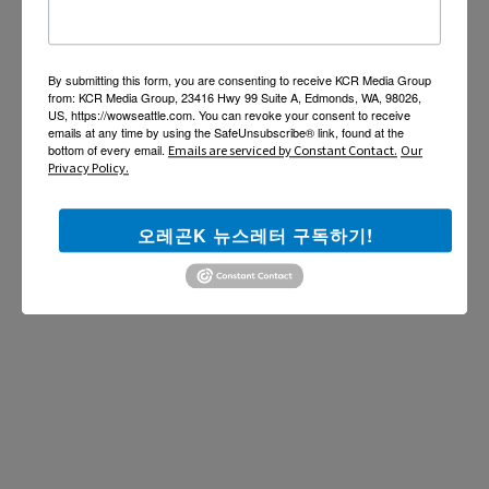
By submitting this form, you are consenting to receive KCR Media Group
from: KCR Media Group, 23416 Hwy 99 Suite A, Edmonds, WA, 98026,
US, https://wowseattle.com. You can revoke your consent to receive
emails at any time by using the SafeUnsubscribe® link, found at the
bottom of every email.
Emails are serviced by Constant Contact.
Our
Privacy Policy.
오레곤K 뉴스레터 구독하기!