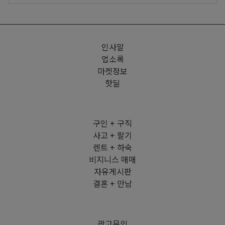
인사말
업소록
마켓정보
핫딜
구인 + 구직
사고 + 팔기
렌트 + 하숙
비지니스 매매
자유게시판
결혼 + 만남
광고문의