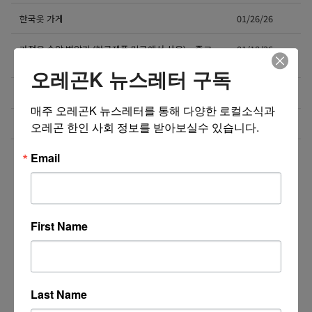
한국옷 가게
01/26/26
가정용 승압 변압기 (한국제품 미국에서 사용) – 중고
01/18/26
2
오레곤K 뉴스레터 구독
Caresys 마사지의자 판매합니다
12/29/25
매주 오레곤K 뉴스레터를 통해 다양한 로컬소식과 
Rotisol Self Heating Display (Grab and Go)
12/23/25
오레곤 한인 사회 정보를 받아보실수 있습니다.
더보기 >>
Email
First Name
Last Name