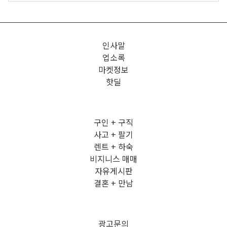
인사말
업소록
마켓정보
핫딜
구인 + 구직
사고 + 팔기
렌트 + 하숙
비지니스 매매
자유게시판
결혼 + 만남
광고문의