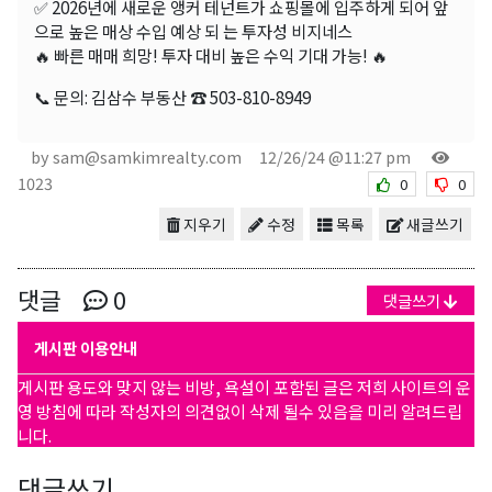
✅ 2026년에 새로운 앵커 테넌트가 쇼핑몰에 입주하게 되어 앞
으로 높은 매상 수입 예상 되 는 투자성 비지네스
🔥 빠른 매매 희망! 투자 대비 높은 수익 기대 가능! 🔥
📞 문의: 김삼수 부동산 ☎ 503-810-8949
by sam@samkimrealty.com
12/26/24 @11:27 pm
1023
0
0
지우기
수정
목록
새글쓰기
댓글
0
댓글쓰기
게시판 이용안내
게시판 용도와 맞지 않는 비방, 욕설이 포함된 글은 저희 사이트의 운
영 방침에 따라 작성자의 의견없이 삭제 될수 있음을 미리 알려드립
니다.
댓글쓰기