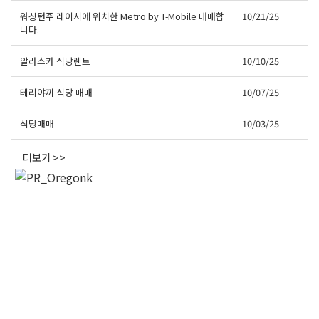
워싱턴주 레이시에 위치한 Metro by T-Mobile 매매합
10/21/25
니다.
알라스카 식당렌트
10/10/25
오레곤K 뉴스레터 구독
테리야끼 식당 매매
10/07/25
매주 오레곤K 뉴스레터를 통해 다양한 로컬소식과 
식당매매
10/03/25
오레곤 한인 사회 정보를 받아보실수 있습니다.
더보기 >>
Email
First Name
Last Name