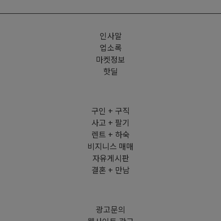
인사말
업소록
마켓정보
핫딜
구인 + 구직
사고 + 팔기
렌트 + 하숙
비지니스 매매
자유게시판
결혼 + 만남
광고문의