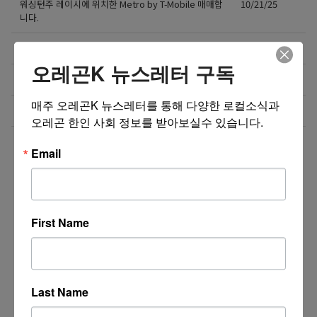
워싱턴주 레이시에 위치한 Metro by T-Mobile 매매합
10/21/25
니다.
알라스카 식당렌트
10/10/25
오레곤K 뉴스레터 구독
테리야끼 식당 매매
10/07/25
매주 오레곤K 뉴스레터를 통해 다양한 로컬소식과 
식당매매
10/03/25
오레곤 한인 사회 정보를 받아보실수 있습니다.
더보기 >>
Email
First Name
Last Name