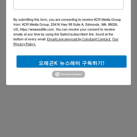
By submitting this form, you are consenting to receive KCR Media Group
from: KCR Media Group, 23416 Hwy 99 Suite A, Edmonds, WA, 98026,
US, https://wowseattle.com. You can revoke your consent to receive
emails at any time by using the SafeUnsubscribe® link, found at the
bottom of every email.
Emails are serviced by Constant Contact.
Our
Privacy Policy.
오레곤K 뉴스레터 구독하기!