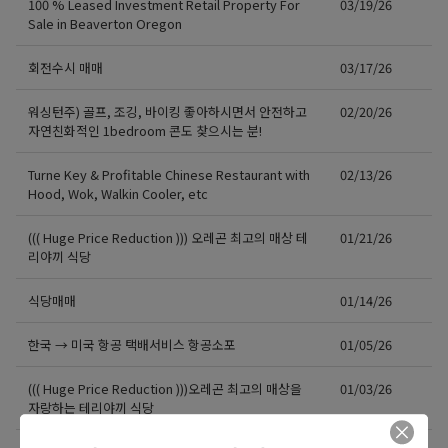
100 % Leased Investment Retail Property For
03/19/26
Sale in Beaverton Oregon
회전수시 매매
03/17/26
워싱턴주) 골프, 조깅, 바이킹 좋아하시면서 안전하고
02/20/26
자연친화적인 1bedroom 콘도 찾으시는 분!
Turne Key & Profitable Chinese Restaurant with
02/13/26
Hood, Wok, Walkin Cooler, etc
((( Huge Price Reduction ))) 오레곤 최고의 매상 테
01/21/26
리야끼 식당
식당매매
01/14/26
한국 → 미국 항공 택배서비스 항공소포
01/05/26
((( Huge Price Reduction )))오레곤 최고의 매상을
01/03/26
자랑하는 테리야끼 식당