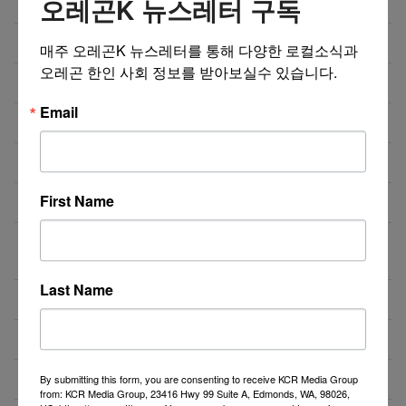
오레곤K 뉴스레터 구독
한국에서 미국 항공운송 국제소포서비스
12/14/25
Sushi/Korean Restaurant for Sale
12/14/25
매주 오레곤K 뉴스레터를 통해 다양한 로컬소식과 
오레곤 한인 사회 정보를 받아보실수 있습니다.
Korean BBQ/Teppanyaki Grill for Sale
12/14/25
Email
저렴한 랜트와 매상 좋은 테리야끼 식당 매매
12/11/25
카페/식당 매매 및 리스
12/03/25
First Name
깨끗하고 분위기 좋은 일식당 매매합니다.
11/24/25
워싱턴주 레이시에 위치한 Metro by T-Mobile 매매합
10/21/25
니다.
Last Name
알라스카 식당렌트
10/10/25
테리야끼 식당 매매
10/07/25
식당매매
10/03/25
By submitting this form, you are consenting to receive KCR Media Group
from: KCR Media Group, 23416 Hwy 99 Suite A, Edmonds, WA, 98026,