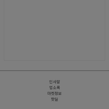
인사말
업소록
마켓정보
핫딜