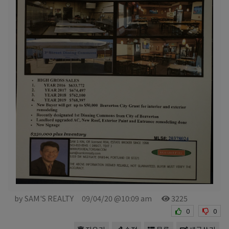
by SAM'S REALTY
09/04/20 @10:09 am
3225
0
0