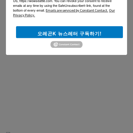
US, https://wowseattle.com. You can revoke your consent to receive
더보기 >>
emails at any time by using the SafeUnsubscribe® link, found at the
bottom of every email.
Emails are serviced by Constant Contact.
Our
Privacy Policy.
오레곤K 뉴스레터 구독하기!