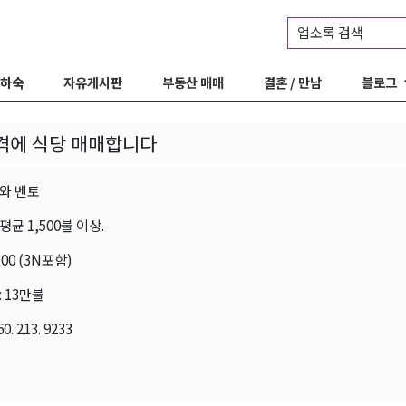
업소록 검색
 하숙
자유게시판
부동산 매매
결혼 / 만남
블로그
격에 식당 매매합니다
와 벤토
균 1,500불 이상.
100 (3N포함)
 13만불
. 213. 9233