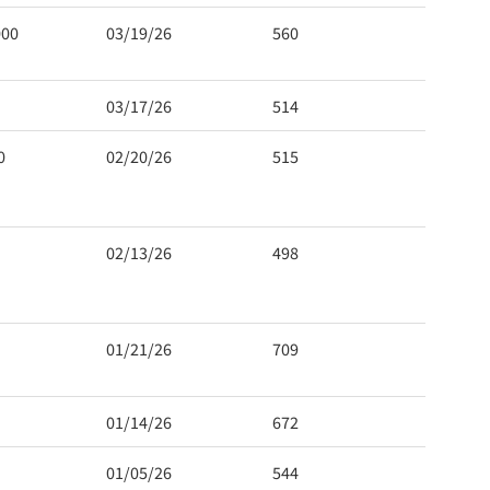
000
03/19/26
560
03/17/26
514
0
02/20/26
515
 Hwy 99
s at any time
t Contact.
02/13/26
498
01/21/26
709
01/14/26
672
01/05/26
544