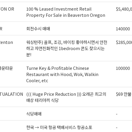
TON OR
100 % Leased Investment Retail
$5,480,
Property For Sale in Beaverton Oregon
ame
R
회전수시 매매
140000
enton
워싱턴주) 골프, 조깅, 바이킹 좋아하시면서 안전
$285,00
g this form, you are consenting to receive KCR Media Group from: KCR Media Group, 23416
하고 자연친화적인 1bedroom 콘도 찾으시는
onds, WA, 98026, US, https://wowseattle.com. You can revoke your consent to receive email
분!
 SafeUnsubscribe® link, found at the bottom of every email.
Emails are serviced by Constan
Policy.
다운타운
Turne Key & Profitable Chinese
100000
Restaurant with Hood, Wok, Walkin
오레곤K 뉴스레터 구독하기!
Cooler, etc
TUALATION
((( Huge Price Reduction ))) 오레곤 최고의
$69 만불
매상 테리야끼 식당
식당매매
-
한국 → 미국 항공 택배서비스 항공소포
-