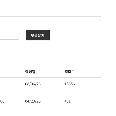
댓글달기
보를 받아
작성일
조회수
08/06/26
18656
000
04/23/26
461