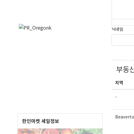
닉네임
오레
부동산
매주 오
보실수 
지역
Email
-
Beavert
First N
한인마켓 세일정보