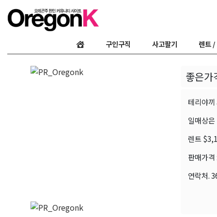
구인구직
사고팔기
렌트 /
좋은가
테리야끼 
일매상은 평
렌트 $3,
판매가격 :
연락처. 360