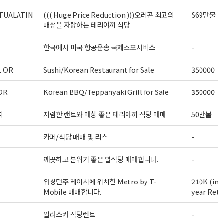
TUALATIN
((( Huge Price Reduction )))오레곤 최고의
$69만불
매상을 자랑하는 테리야끼 식당
한국에서 미국 항공운송 국제소포서비스
-
, OR
Sushi/Korean Restaurant for Sale
350000
OR
Korean BBQ/Teppanyaki Grill for Sale
350000
역
저렴한 랜트와 매상 좋은 테리야끼 식당 매매
50만불
카페/식당 매매 및 리스
-
티
깨끗하고 분위기 좋은 일식당 매매합니다.
-
A
워싱턴주 레이시에 위치한 Metro by T-
210K (i
Mobile 매매합니다.
year Re
알라스카 식당렌트
-