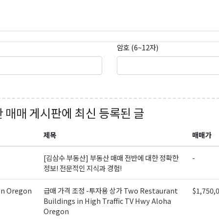
암호 (6~12자)
곤K 뉴스레터 구독
 매매
게시판에 최신 등록된 글
레곤K 뉴스레터를 통해 다양한 로컬소식과 오레곤 한인 사회 정
있습니다.
제목
매매가
[김삼수 부동산] 부동산 매매 전반에 대한 정확한
-
정보! 전문적인 지식과 경험!
on Oregon
급매 가격 조정 -투자용 상가 Two Restaurant
$1,750,
ame
Buildings in High Traffic TV Hwy Aloha
Oregon