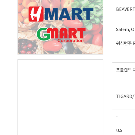
BEAVER
Last N
Salem, O
워싱턴주 R
By submittin
Suite A, Edm
by using the
Our Privacy 
포틀랜드 
TIGARD/
-
U.S