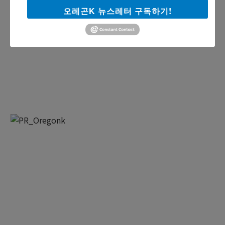
오레곤K 뉴스레터 구독하기!