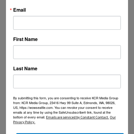
Email
First Name
Last Name
By submitting this form, you are consenting to receive KCR Media Group
from: KCR Media Group, 23416 Hwy 99 Suite A, Edmonds, WA, 98026,
US, https://wowseattle.com. You can revoke your consent to receive
emails at any time by using the SafeUnsubscribe® link, found at the
bottom of every email.
Emails are serviced by Constant Contact.
Our
Privacy Policy.