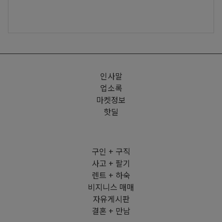
인사말
업소록
마켓정보
핫딜
구인 + 구직
사고 + 팔기
렌트 + 하숙
비지니스 매매
자유게시판
결혼 + 만남