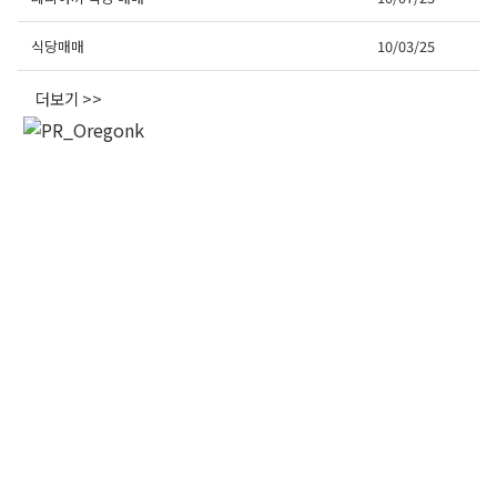
오레곤K 뉴스레터 구독
식당매매
10/03/25
더보기 >>
매주 오레곤K 뉴스레터를 통해 다양한 로컬소식과 
오레곤 한인 사회 정보를 받아보실수 있습니다.
Email
First Name
Last Name