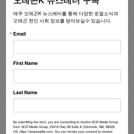
Sushi/Korean Restaurant for Sale
12/14/25
매주 오레곤K 뉴스레터를 통해 다양한 로컬소식과 
오레곤 한인 사회 정보를 받아보실수 있습니다.
Korean BBQ/Teppanyaki Grill for Sale
12/14/25
Email
저렴한 랜트와 매상 좋은 테리야끼 식당 매매
12/11/25
카페/식당 매매 및 리스
12/03/25
깨끗하고 분위기 좋은 일식당 매매합니다.
11/24/25
First Name
워싱턴주 레이시에 위치한 Metro by T-Mobile 매매합
10/21/25
니다.
Last Name
알라스카 식당렌트
10/10/25
테리야끼 식당 매매
10/07/25
식당매매
10/03/25
By submitting this form, you are consenting to receive KCR Media Group
from: KCR Media Group, 23416 Hwy 99 Suite A, Edmonds, WA, 98026,
US, https://wowseattle.com. You can revoke your consent to receive
더보기 >>