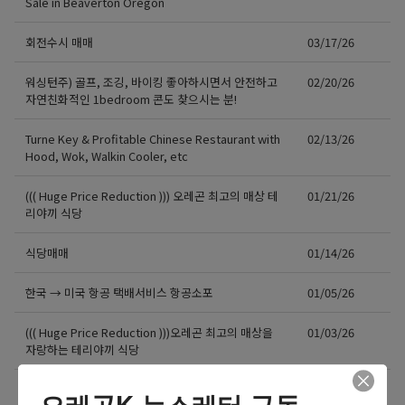
Sale in Beaverton Oregon
회전수시 매매
03/17/26
워싱턴주) 골프, 조깅, 바이킹 좋아하시면서 안전하고
02/20/26
자연친화적인 1bedroom 콘도 찾으시는 분!
Turne Key & Profitable Chinese Restaurant with
02/13/26
Hood, Wok, Walkin Cooler, etc
((( Huge Price Reduction ))) 오레곤 최고의 매상 테
01/21/26
리야끼 식당
식당매매
01/14/26
한국 → 미국 항공 택배서비스 항공소포
01/05/26
((( Huge Price Reduction )))오레곤 최고의 매상을
01/03/26
자랑하는 테리야끼 식당
한국에서 미국 항공운송 국제소포서비스
12/14/25
오레곤K 뉴스레터 구독