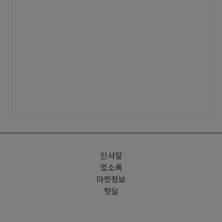
인사말
업소록
마켓정보
핫딜