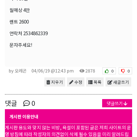
월매상 4만
랜트 2600
연락처 2534862339
문자주세요!
by 오레곤
04/06/19 @12:43 pm
2878
0
0
지우기
수정
목록
새글쓰기
댓글
0
댓글쓰기
게시판 이용안내
게시판 용도와 맞지 않는 비방, 욕설이 포함된 글은 저희 사이트의 운
영 방침에 따라 작성자의 의견없이 삭제 될수 있음을 미리 알려드립