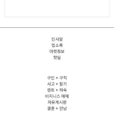
인사말
업소록
마켓정보
핫딜
구인 + 구직
사고 + 팔기
렌트 + 하숙
비지니스 매매
자유게시판
결혼 + 만남